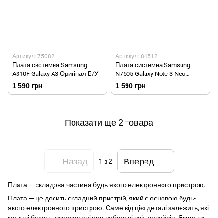
Артикул: 75082
Артикул: 84512
Плата системна Samsung
Плата системна Samsung
A310F Galaxy A3 Оригінал Б/У
N7505 Galaxy Note 3 Neo
Оригінал Б/У
1 590 грн
1 590 грн
Показати ще 2 товара
Назад
Вперед
1
з 2
Плата — складова частина будь-якого електронного пристрою.
Плата — це досить складний пристрій, який є основою будь-
якого електронного пристрою. Саме від цієї деталі залежить, які
модулі будуть використані при побудові всіх девайсів. Якщо ви