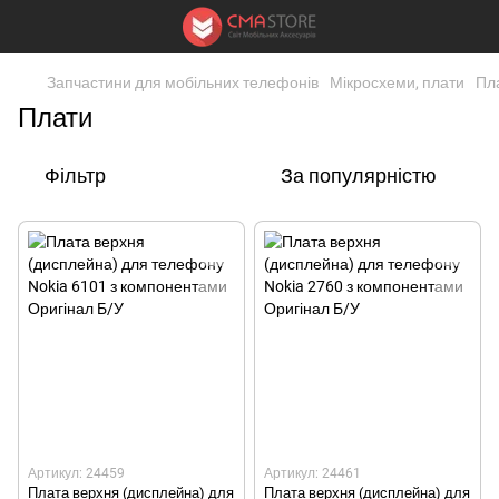
Запчастини для мобільних телефонів
Мікросхеми, плати
Пл
Плати
Фільтр
За популярністю
Артикул: 24459
Артикул: 24461
Плата верхня (дисплейна) для
Плата верхня (дисплейна) для