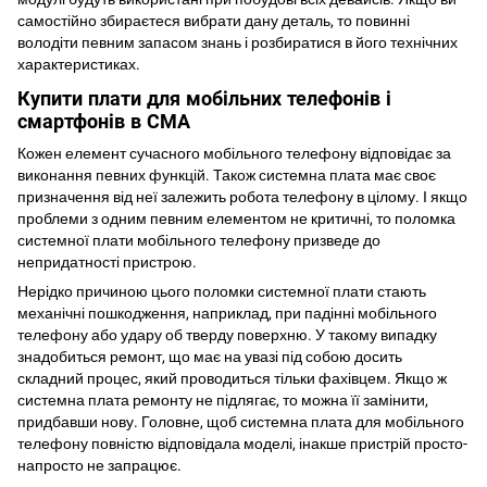
самостійно збираєтеся вибрати дану деталь, то повинні
володіти певним запасом знань і розбиратися в його технічних
характеристиках.
Купити плати для мобільних телефонів і
смартфонів в СМА
Кожен елемент сучасного мобільного телефону відповідає за
виконання певних функцій. Також системна плата має своє
призначення від неї залежить робота телефону в цілому. І якщо
проблеми з одним певним елементом не критичні, то поломка
системної плати мобільного телефону призведе до
непридатності пристрою.
Нерідко причиною цього поломки системної плати стають
механічні пошкодження, наприклад, при падінні мобільного
телефону або удару об тверду поверхню. У такому випадку
знадобиться ремонт, що має на увазі під собою досить
складний процес, який проводиться тільки фахівцем. Якщо ж
системна плата ремонту не підлягає, то можна її замінити,
придбавши нову. Головне, щоб системна плата для мобільного
телефону повністю відповідала моделі, інакше пристрій просто-
напросто не запрацює.