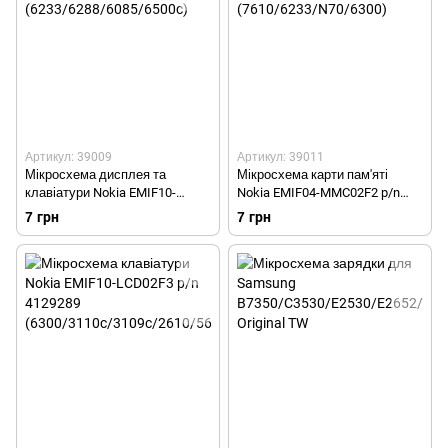
Артикул: 39009
Артикул: 39011
Мікросхема дисплея та
Мікросхема карти пам'яті
клавіатури Nokia EMIF10-
Nokia EMIF04-MMC02F2 p/n
COM01F2 25pin p/n 4129035
4129101 (7610/6233/N70/6300)
7 грн
7 грн
(6233/6288/6085/6500c)