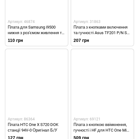
Артикул: 46874
Артикул: 31863
Плата для Samsung i9500
Плата з кнопками включення
нижня з роз'ємом живлення та
та гучності Asus TF201 P/N SW
мікрофоном Оригінал Б/У
BRD REV 1.1 Оригінал Б/У
110 грн
207 грн
Артикул: 86364
Артикул: 69121
Плата HTC One X S720 DOK
Плата з кнопкою ввімкнення,
станції 94V-0 Оригінал Б/У
гучності і HF для HTC One Mini
Оригінал Б/У
127 грн
509 грн