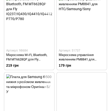
Артикул: 98684
Артикул: 51737
Мікросхема Wi-Fi, Bluetooth,
Мікросхема управління
FM MT6628QP для Fly
живленням PM8841 для
IQ237/IQ430/IQ4410/IQ4412/IQ
HTC/Samsung/Sony
219 грн
179 грн
443/Lenovo P770/P780