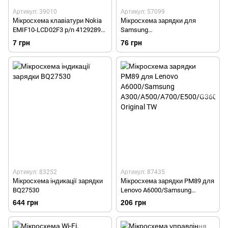
Артикул: 39010
Артикул: 57099
Мікросхема клавіатури Nokia
Мікросхема зарядки для
EMIF10-LCD02F3 p/n 4129289
Samsung
(6300/3110c/3109c/2610/5610)
B7350/C3530/E2530/E2652/i550
7 грн
76 грн
0/i8262/i8350/S3550/S5570
Original TW
Артикул: 83252
Артикул: 87435
Мікросхема індикації зарядки
Мікросхема зарядки PM89 для
BQ27530
Lenovo A6000/Samsung
A300/A500/A700/E500/G360/G5
644 грн
206 грн
30/I9192 Original TW