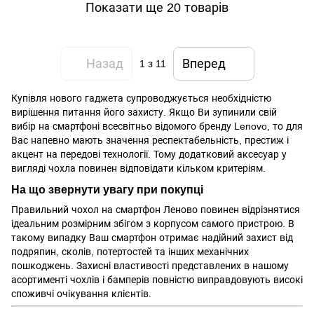
Показати ще 20 товарів
Назад
Вперед
1
з 11
Купівля нового гаджета супроводжується необхідністю
вирішення питання його захисту. Якщо Ви зупинили свій
вибір на смартфоні всесвітньо відомого бренду Lenovo, то для
Вас напевно мають значення респектабельність, престиж і
акцент на передові технології. Тому додатковий аксесуар у
вигляді чохла повинен відповідати кільком критеріям.
На що звернути увагу при покупці
Правильний чохол на смартфон Леново повинен відрізнятися
ідеальним розмірним збігом з корпусом самого пристрою. В
такому випадку Ваш смартфон отримає надійний захист від
подряпин, сколів, потертостей та інших механічних
пошкоджень. Захисні властивості представлених в нашому
асортименті чохлів і бамперів повністю виправдовують високі
споживчі очікування клієнтів.