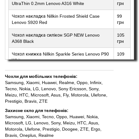
UltraThin 0.2mm Lenovo A316 White
грн
Чохол накладка Nillkin Frosted Shield Case
99
Lenovo S920 Red
грн
Чохол накладка силікон SGP NEW Lenovo
105
A368 Black
грн
Чохол книжка Nillkin Sparkle Series Lenovo P90
109
White
грн
Чохли для мобільних телефонів
:
Samsung
,
Xiaomi
,
Huawei
,
Realme
,
Oppo
,
Infinix
,
Tecno
,
Nokia
,
LG
,
Lenovo
,
Sony Ericsson, Sony
,
Meizu
,
HTC
,
Microsoft
,
Asus
,
Fly
,
Motorola
,
Ulefone
,
Prestigio
,
Bravis
,
ZTE
Захисне скло для телефонів
:
Samsung
,
Xiaomi
,
Tecno
,
Oppo
,
Huawei
,
Nokia,
Microsoft
,
LG
,
Lenovo
,
Sony
,
Meizu
,
HTC
,
Asus
,
Motorola
,
Ulefone
,
Prestigio
,
Doogee
,
ZTE
,
Ergo
,
Bravis
,
Oneplus
,
Realme