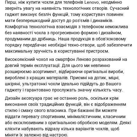
Перш, ніж купити чохли для телефонів Lenovo, неодмінно
зверніть увагу на наявність технологічних отворів. Сучасний
гаджет виконує безліч функцій, тому користувач повинен
мати безперешкодний доступ до роз'ємів і динаміків.
Комфортна технологічна взаємодія з телефоном неможлива
без наявності чохла з прогресивною формою і дизайном,
продуманим до дрібниць. Наша продукція в обов'язковому
порядку передбачає необхідні техно-отвори, щоб забезпечити
максимальну зручність в користуванні пристроєм.
Високоякісний чохол на смартфон Леново розрахований на
довгий термін експлуатації. Для цього ми невпинно
розширюємо асортимент, відбираючи оригінальні вироби,
вироблені з кращих матеріалів. Приємні на дотик, міцні,
шкіряні, ультратонкі чохли ідеально підійдуть до Вашого
гаджету і гарантовано прослужать значну кількість часу.
Дизайн аксесуара грає не останню роль, оскільки крім
виконання своїх традиційних функцій, він є відображенням
стилю і смаку свого власника. При бажанні Ви можете
віддати перевагу спортивним, мінімалістичним, класичним
або ексклюзивним з оригінальною обробкою моделям. Деякі
клієнти набувають відразу кілька варіантів чохлів, щоб
міняти їх залежно від настрою.