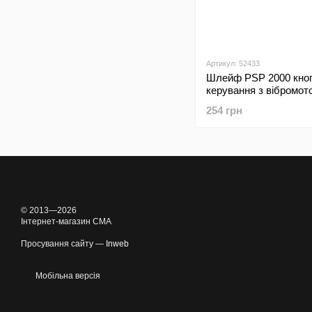
Артикул: 52433
Шлейф PSP 2000 кно
керування з вібромот
(лівий) Оригінал Used 
254 грн
© 2013—2026
Інтернет-магазин CMA
Просування сайту —
Inweb
Мобільна версія