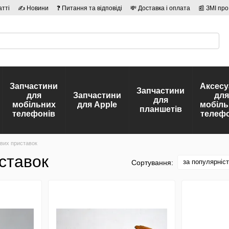
атті
✍ Новини
❓ Питання та відповіді
💸 Доставка і оплата
📰 ЗМІ про
сті
🛡️ Договір публічної оферти
👤 Автори
Запчастини
Аксесу
Запчастини
для
Запчастини
для
для
мобільних
для Apple
мобіль
планшетів
телефонів
телефо
ових приставок
ставок
за популярніс
Сортування: