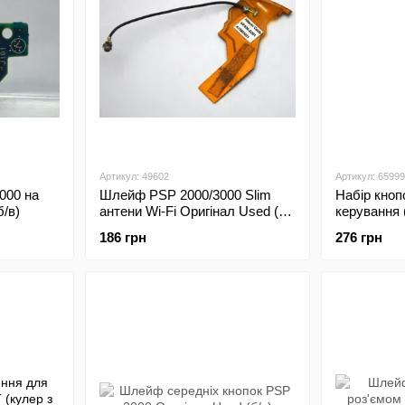
Артикул: 49602
Артикул: 65999
000 на
Шлейф PSP 2000/3000 Slim
Набір кноп
б/в)
антени Wi-Fi Оригінал Used (б/
керування 
у)
Silver Ориг
186 грн
276 грн