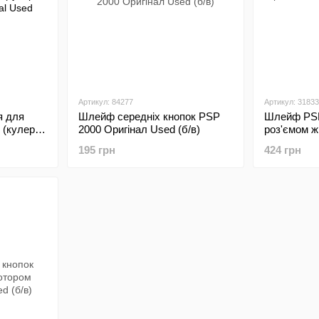
Артикул: 84277
Артикул: 31833
я для
Шлейф середніх кнопок PSP
Шлейф PSP
 (кулер з
2000 Оригінал Used (б/в)
роз'ємом ж
 Used
Used (б/в)
195 грн
424 грн