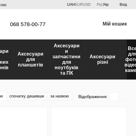
UAH
EUR
USD
Рус
Укр
Вхід
 нас
068 578-00-77
Мій кошик
Аксесуари
Вс
ари
и
Аксесуари
дл
запчастини
Аксесуари
для
фот
них
для
різні
планшетів
віде
нів
ноутбуків
кам
та ПК
тю
спочатку дешевше
за назвою
Відображення: