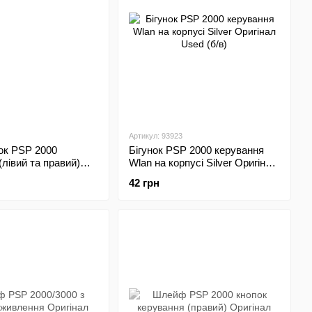
Артикул: 93923
ок PSP 2000
Бігунок PSP 2000 керування
(лівий та правий)
Wlan на корпусі Silver Оригінал
інал Used (б/в)
Used (б/в)
42 грн