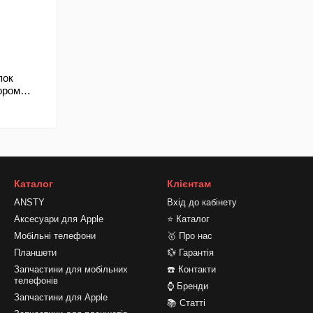
пок
ором
(б/в)
Каталог
Клієнтам
ANSTY
Вхід до кабінету
Аксесуари для Apple
⭐ Каталог
Мобільні телефони
🥇 Про нас
Планшети
💱 Гарантія
Запчастини для мобільних
☎️ Контакти
телефонів
⌚ Бренди
Запчастини для Apple
📚 Статті