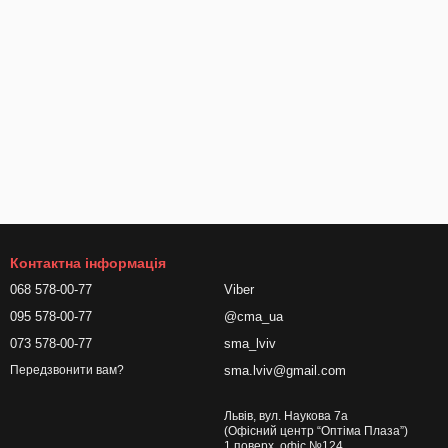
Контактна інформація
068 578-00-77
Viber
095 578-00-77
@cma_ua
073 578-00-77
sma_lviv
sma.lviv@gmail.com
Передзвонити вам?
Львів, вул. Наукова 7а
(Офісний центр “Оптіма Плаза”)
1 поверх, офіс №124