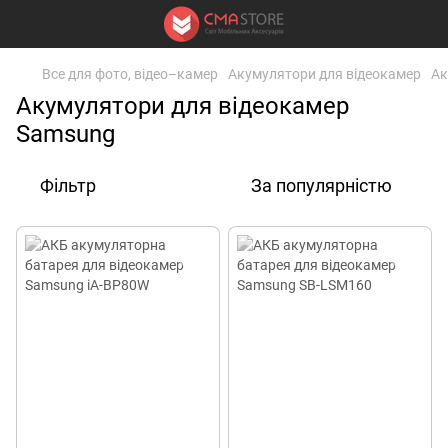
Все для фото, відео–камер
Акумулятори для відеокамер
Ак
Акумулятори для відеокамер
Samsung
Фільтр
За популярністю