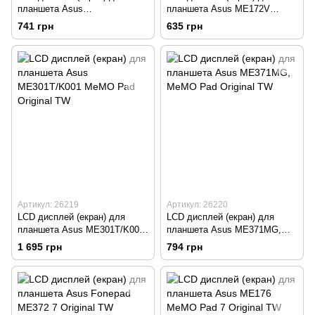
планшета Asus
планшета Asus ME172V
ME170CG/ME170c/FE170/K01
MeMO Pad Original TW
741 грн
635 грн
2/MeMO Pad/FonePad 7
Original TW
Артикул: 26219
Артикул: 26220
LCD дисплей (екран) для
LCD дисплей (екран) для
планшета Asus ME301T/K001
планшета Asus ME371MG,
MeMO Pad Original TW
MeMO Pad Original TW
1 695 грн
794 грн