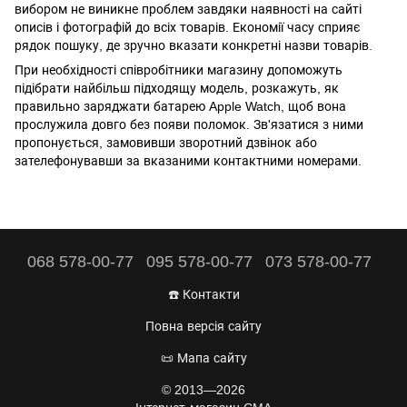
вибором не виникне проблем завдяки наявності на сайті
описів і фотографій до всіх товарів. Економії часу сприяє
рядок пошуку, де зручно вказати конкретні назви товарів.
При необхідності співробітники магазину допоможуть
підібрати найбільш підходящу модель, розкажуть, як
правильно заряджати батарею Apple Watch, щоб вона
прослужила довго без появи поломок. Зв'язатися з ними
пропонується, замовивши зворотний дзвінок або
зателефонувавши за вказаними контактними номерами.
068 578-00-77
095 578-00-77
073 578-00-77
☎️ Контакти
Повна версія сайту
📜 Мапа сайту
© 2013—2026