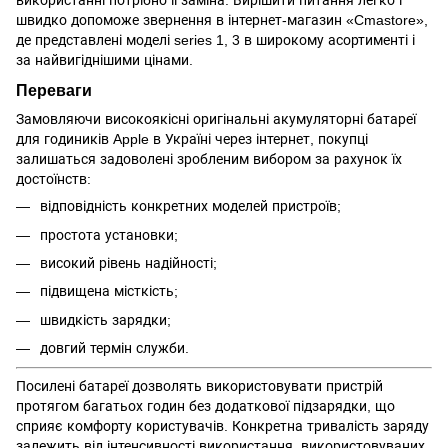
використанні потрібно її заміна. Вирішити питання легко і
швидко допоможе звернення в інтернет-магазин «Cmastore»,
де представлені моделі series 1, 3 в широкому асортименті і
за найвигіднішими цінами.
Переваги
Замовляючи високоякісні оригінальні акумуляторні батареї
для годиників Apple в Україні через інтернет, покупці
залишаться задоволені зробленим вибором за рахунок їх
достоїнств:
відповідність конкретних моделей пристроїв;
простота установки;
високий рівень надійності;
підвищена місткість;
швидкість зарядки;
довгий термін служби.
Посилені батареї дозволять використовувати пристрій
протягом багатьох годин без додаткової підзарядки, що
сприяє комфорту користувачів. Конкретна тривалість заряду
залежить від інтенсивності використання, використовуваних