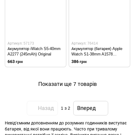
Артикул: 57173
Артикул: 76414
Акумулятор iWatch S5-40mm
Акумулятор (батарея) Apple
A2277 (245mAh) Original
Watch S1-38mm A1578
(205mAh) Original
663 грн
386 грн
Показати ще 7 товарів
Назад
Вперед
1
з 2
Невід'ємним доповненням до
розумних годинників
виступає
батарея, від якої вони працюють. Часто при тривалому