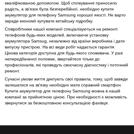
кваліфікованою допомогою. Щоб спілкування приносило
радість, а зв'язок була безперебійної, необхідно купити
акумулятор для телефону Samsung хорошої якості. Не варто
заради економії купувати китайську підробку.
Співробітники нашої компанії спеціалізуються на ремонті
телефонів будь-яких моделей, включаючи установку
акумулятора Samsug, незалежно від країни виробника і дати
випуску пристрою. На всі види робіт надається гарантія.
Цінова категорія доступна для будь-якого споживача. У разі
непередбаченої поломки, звертайтеся тільки до
професіоналів, які проведуть своєчасну діагностику і поточний
ремонт.
Сучасні умови життя диктують свої правила, тому, щоб завжди
залишатися на зв'язку необхідно мати справний
смартфон
.
Купити акумулятор для телефону Samsung можна в нашій
компанії за прийнятною ціною. При необхідності є можливість
звернутися за безкоштовною консультацією фахівця.