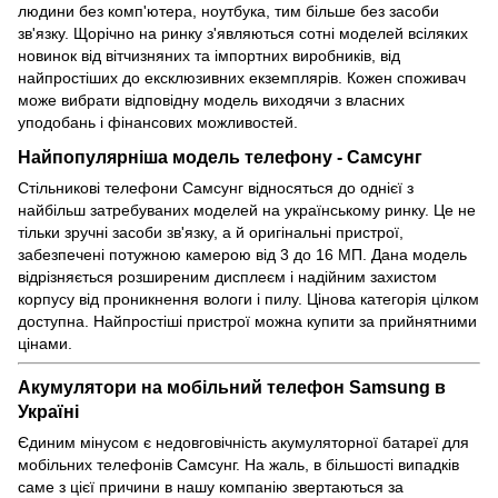
людини без комп'ютера, ноутбука, тим більше без засоби
зв'язку. Щорічно на ринку з'являються сотні моделей всіляких
новинок від вітчизняних та імпортних виробників, від
найпростіших до ексклюзивних екземплярів. Кожен споживач
може вибрати відповідну модель виходячи з власних
уподобань і фінансових можливостей.
Найпопулярніша модель телефону - Самсунг
Стільникові
телефони Самсунг
відносяться до однієї з
найбільш затребуваних моделей на українському ринку. Це не
тільки зручні засоби зв'язку, а й оригінальні пристрої,
забезпечені потужною камерою від 3 до 16 МП. Дана модель
відрізняється розширеним дисплеєм і надійним захистом
корпусу від проникнення вологи і пилу. Цінова категорія цілком
доступна. Найпростіші пристрої можна купити за прийнятними
цінами.
Акумулятори на мобільний телефон Samsung в
Україні
Єдиним мінусом є недовговічність акумуляторної батареї для
мобільних телефонів Самсунг. На жаль, в більшості випадків
саме з цієї причини в нашу компанію звертаються за