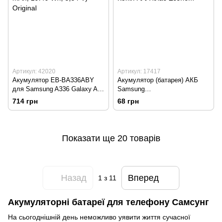
Артикул: 42020
Артикул: 17417
Акумулятор EB-BA336ABY
Акумулятор (батарея) АКБ
для Samsung A336 Galaxy A33
Samsung
(5000 mAh, 19.40 Wh, 3,84 V)
S8300/C3050/J600/B3210/B331
714 грн
68 грн
Original
0/M600 Копія ААА клас
Econom
Показати ще 20 товарів
Назад
Вперед
1
з 11
Акумуляторні батареї для телефону Самсунг
На сьогоднішній день неможливо уявити життя сучасної