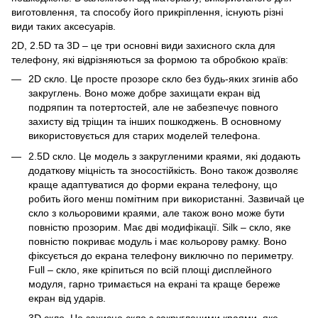
виготовлення, та способу його прикріплення, існують різні
види таких аксесуарів.
2D, 2.5D та 3D – це три основні види захисного скла для
телефону, які відрізняються за формою та обробкою країв:
2D скло. Це просте прозоре скло без будь-яких згинів або
закруглень. Воно може добре захищати екран від
подряпин та потертостей, але не забезпечує повного
захисту від тріщин та інших пошкоджень. В основному
використовується для старих моделей телефона.
2.5D скло. Це модель з закругленими краями, які додають
додаткову міцність та зносостійкість. Воно також дозволяє
краще адаптуватися до форми екрана телефону, що
робить його менш помітним при використанні. Зазвичай це
скло з кольоровими краями, але також воно може бути
повністю прозорим. Має дві модифікації. Silk – скло, яке
повністю покриває модуль і має кольорову рамку. Воно
фіксується до екрана телефону виключно по периметру.
Full – скло, яке кріпиться по всій площі дисплейного
модуля, гарно тримається на екрані та краще береже
екран від ударів.