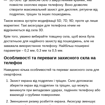
3D скло. Це захисне скло з закругленими краями, яке
повністю охоплює екран телефону. Воно дозволяє
створити максимальний захист для дисплея, рятуючи від
подряпин, тріщин та інших пошкоджень.
Також можна зустріти модифікації 5D, 7D, 9D, проте це лише
маркетинг. Такі
аксесуари для телефона
нічим не
відрізняються від скла 3D.
Крім того, уважно вибирайте товщину скла, щоб вона була
достатньою для надійного захисту від пошкоджень, але не
заважала використанню телефону. Найбільш поширені
параметри – 0,2 мм, 0,3 мм та 0,5 мм.
Особливості та переваги захисного скла на
телефон
Наведемо кілька особливостей та переваг захисного скла для
смартфона:
Захист екрана від подряпин і тріщин. Скло допомагає
зберегти екран від подряпин та тріщин, що можуть
виникнути при випадкових ударах, падіннях телефону або
взаємодії з грубими поверхнями.
Зменшення ризику розбиття екрана. Аксесуар зменшує