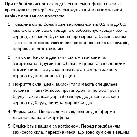
При виборі захисного скла для свого смартфона важливо
враховувати критерії, які допоможуть знайти оптимальний
варіант для вашого пристрою:
Товщина скла. Вона може варіюватися від 0,2 мм до 0,5
мм. Скло з більшою товщиною забезпечує кращий захист
екрана, але може бути менш прозорим та більш важким.
Таке скло може заважати використанню інших аксесуарів,
наприклад,
автотримачів.
Тип скла. Існують два типи скла – звичайне та
загартоване. Другий тип є більш міцним та зносостійким,
ніж звичайне, тому є кращим варіантом для захисту
екрана від подряпин та тріщин.
Покриття скла. Деякі захисні типи мають спеціальне
покриття – антиблікове, протиподряпинне або проти
бруду. Такий аксесуар забезпечує додатковий захист
екрана від бруду, пилу та жирних слідів.
Форма скла. Вибір залежить від відповідної форми
дисплея вашого смартфона.
Сумісність з вашим смартфоном. Перед придбанням
захисного скла, переконайтеся, що воно сумісне з вашим