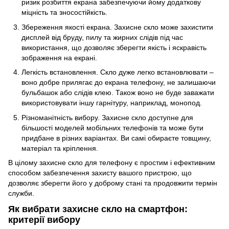
ризик розбиття екрана забезпечуючи йому додаткову
міцність та зносостійкість.
Збереження якості екрана. Захисне скло може захистити
дисплей від бруду, пилу та жирних слідів під час
використання, що дозволяє зберегти якість і яскравість
зображення на екрані.
Легкість встановлення. Скло дуже легко встановлювати –
воно добре прилягає до екрана телефону, не залишаючи
бульбашок або слідів клею. Також воно не буде заважати
використовувати іншу гарнітуру, наприклад,
монопод
.
Різноманітність вибору. Захисне скло доступне для
більшості моделей мобільних телефонів та може бути
придбане в різних варіантах. Ви самі обираєте товщину,
матеріал та кріплення.
В цілому захисне скло для телефону є простим і ефективним
способом забезпечення захисту вашого пристрою, що
дозволяє зберегти його у доброму стані та продовжити термін
служби.
Як вибрати захисне скло на смартфон:
критерії вибору