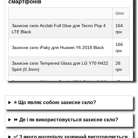
смартфонів
Ціна:
Захисне скло Acclab Full Glue для Tecno Pop 4
164
LTE Black
грн
166
Захисне скло iPaky для Huawei Y6 2018 Black
грн
Захисне скло Tempered Glass для LG Y70 H422
26
Spirit (0.3mm)
грн
Захисне скло CMA для Bravis A501 Bright (0.33)
17
тех. пакет
грн
⭐ Що являє собою захисне скло?
⏩ Де і як використовується захисне скло?
✅ З якого матеріалу зазвичай виготовляється