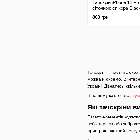
Тачскрін iPhone 11 Pr
сіточкою спікера Black
863 грн
Тачскрін — частина екран
можна й окремо. В інтерн
Україні. Дізнатись, скіль
В нашому каталозі є
акум
Які тачскріни 
Багато елементів мульти
веб-сторінок або зображе
пристрою здатний реагува