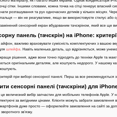
існого матеріалу, як і багато інших екранів. Однак конденсатори i
точці сітки. Іншими словами, кожна точка на сітці генерує власний с
чати розташування та рух одночасних дотиків у кількох місцях. Че
 пальця — він не реагуватиме, якщо ви використовуєте стилус або о
в замінений сенсорний екран вбудованим тачскріном, який все ще в
орну панель (тачскрін) на iPhone: критері
айфон, важливо враховувати сумісність комплектуючих з вашою ве
для
шлейфа
. Навіть маленька деталь, що відрізняється, може уне
раще рішення, адже вони точно підходять до техніки Apple та мають в
ються оригінальним деталям, але коштують недорого. У нашому катал
 коштують.
ритерій при виборі сенсорної панелі. Перш за все рекомендується зв
пити сенсорні панелі (тачскріни) для iPhon
це величезний вибір запчастин для мобільних телефонів Apple. У н
лектуючі за вигідними цінами. Клієнти можуть забрати замовлення в
 смартфонів дуже просто — оформлюйте замовлення на сайті за до
зворотного зв’язку.