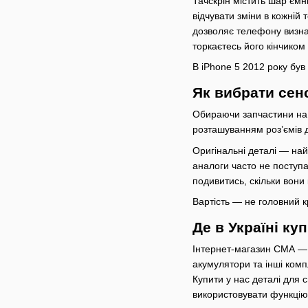
Тачскрін містить шар ємн
відчувати зміни в кожній 
дозволяє телефону визна
торкаєтесь його кінчиком
В iPhone 5 2012 року бу
Як вибрати сенс
Обираючи запчастини на 
розташуванням роз’ємів 
Оригінальні деталі — найк
аналоги часто не поступа
подивитись, скільки вони
Вартість — не головний к
Де в Україні ку
Інтернет-магазин СМА — 
акумулятори та інші комп
Купити у нас деталі для
використовувати функцію 