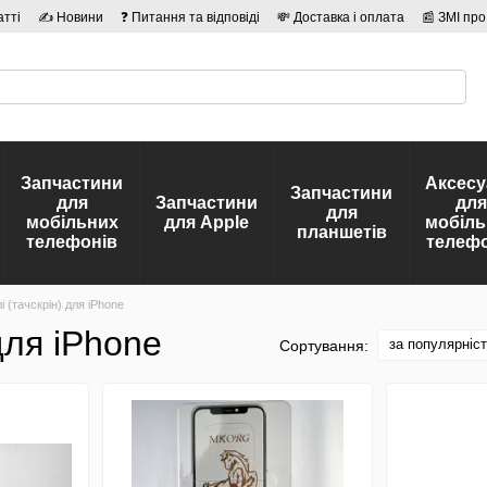
атті
✍ Новини
❓ Питання та відповіді
💸 Доставка і оплата
📰 ЗМІ про
сті
🛡️ Договір публічної оферти
👤 Автори
Запчастини
Аксесу
Запчастини
для
Запчастини
для
для
мобільних
для Apple
мобіль
планшетів
телефонів
телефо
і (тачскрін) для iPhone
для iPhone
за популярніс
Сортування: