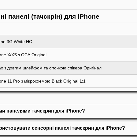
ні панелі (тачскрін) для iPhone
hone 3G White HC
one X/XS з ОСА Original
ax з довгим шлейфом та сіточкою спікера Оригінал
one 11 Pro з мікросхемою Black Original 1:1
ми панелями тачскрин для iPhone?
истовувати сенсорні панелі тачскрин для iPhone?