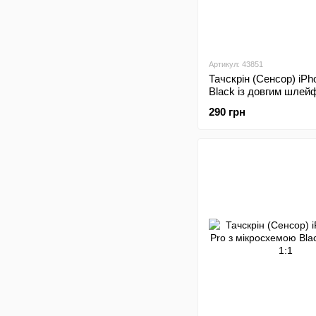
Артикул: 43851
Тачскрін (Сенсор) iP
Black із довгим шлей
Copy
290 грн