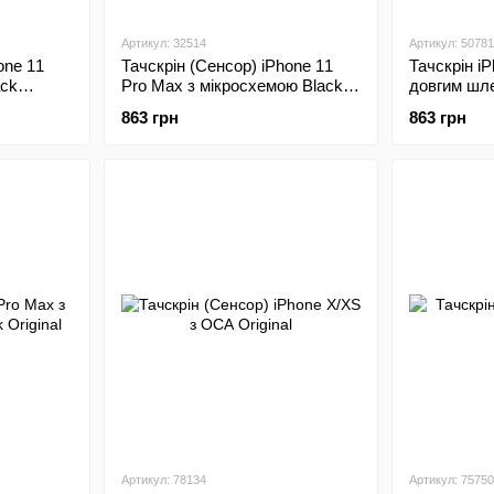
Артикул: 32514
Артикул: 50781
one 11
Тачскрін (Сенсор) iPhone 11
Тачскрін i
ack
Pro Max з мікросхемою Black
довгим шл
Original 1:1
спікера Ор
863 грн
863 грн
Артикул: 78134
Артикул: 75750