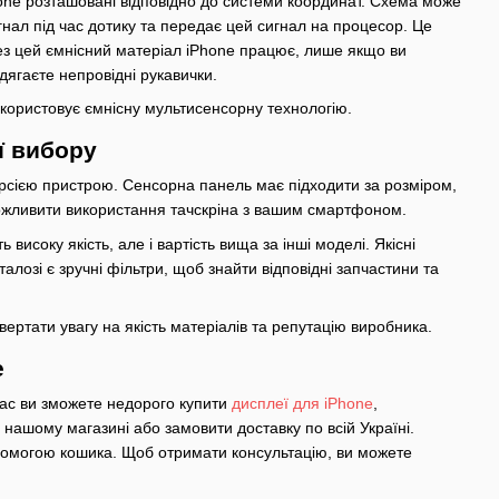
Phone розташовані відповідно до системи координат. Схема може
игнал під час дотику та передає цей сигнал на процесор. Це
рез цей ємнісний матеріал iPhone працює, лише якщо ви
дягаєте непровідні рукавички.
икористовує ємнісну мультисенсорну технологію.
ї вибору
рсією пристрою. Сенсорна панель має підходити за розміром,
можливити використання тачскріна з вашим смартфоном.
исоку якість, але і вартість вища за інші моделі. Якісні
озі є зручні фільтри, щоб знайти відповідні запчастини та
ертати увагу на якість матеріалів та репутацію виробника.
e
ас ви зможете недорого купити
дисплеї для iPhone
,
 нашому магазині або замовити доставку по всій Україні.
помогою кошика. Щоб отримати консультацію, ви можете