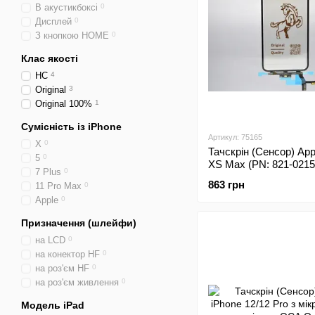
В акустикбоксі
0
Дисплей
0
З кнопкою HOME
0
Клас якості
HC
4
Original
3
Original 100%
1
Сумісність із iPhone
Артикул: 75165
X
0
Тачскрін (Сенсор) App
5
0
XS Max (PN: 821-0215
7 Plus
0
мікросхемою та плів
863 грн
11 Pro Max
0
Original/Оригінал
Apple
0
Призначення (шлейфи)
на LCD
0
на конектор HF
0
на роз'єм HF
0
на роз'єм живлення
0
Модель iPad