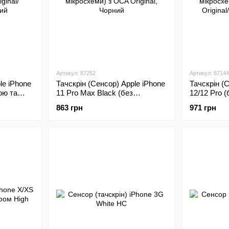
Артикул: 87252
Артикул: 87144
le iPhone
Тачскрін (Сенсор) Apple iPhone
Тачскрін (
ою та
11 Pro Max Black (без
12/12 Pro (
/Оригінал
мікросхеми) з OCA Original
плівкою OC
863 грн
971 грн