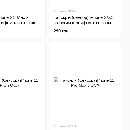
Артикул: 79615
Phone XS Max з
Тачскрін (сенсор) iPhone X/XS
ейфом та сіточкою
з довгим шлейфом та сіточкою
игінал
спікера HC
290 грн
Артикул: 67354