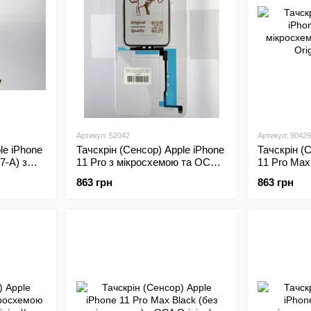
Артикул: 52042
Артикул: 90429
le iPhone
Тачскрін (Сенсор) Apple iPhone
Тачскрін (
7-A) з
11 Pro з мікросхемою та OCA
11 Pro Max
кою ОСА
плівкою Original/Оригінал
плівкою ОС
863 грн
863 грн