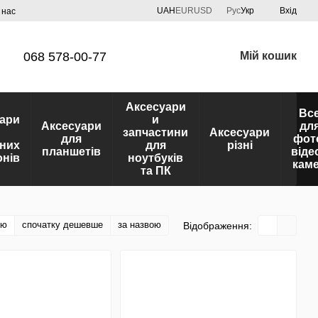
UAH
EUR
USD
Рус
Укр
Вхід
 нас
068 578-00-77
Мій кошик
Аксесуари
Вс
ари
и
Аксесуари
дл
запчастини
Аксесуари
для
фот
них
для
різні
планшетів
віде
нів
ноутбуків
кам
та ПК
тю
спочатку дешевше
за назвою
Відображення: