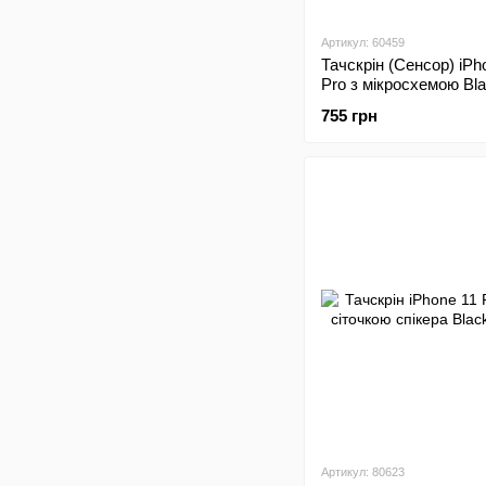
Артикул: 60459
Тачскрін (Сенсор) iPh
Pro з мікросхемою Bl
Original 1:1
755 грн
Артикул: 80623