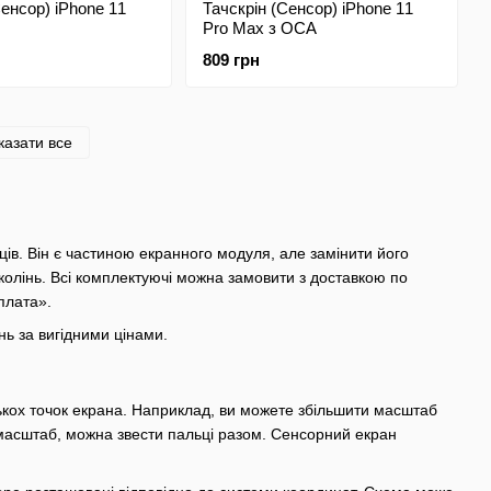
Сенсор) iPhone 11
Тачскрін (Сенсор) iPhone 11
Pro Max з ОСА
809 грн
казати все
ів. Він є частиною екранного модуля, але замінити його
околінь. Всі комплектуючі можна замовити з доставкою по
оплата».
нь за вигідними цінами.
ькох точок екрана. Наприклад, ви можете збільшити масштаб
 масштаб, можна звести пальці разом. Сенсорний екран