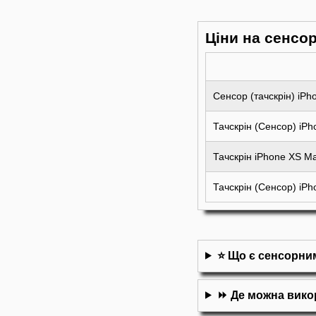
Ціни на сенсор
Сенсор (тачскрін) iP
Тачскрін (Сенсор) iPh
Тачскрін iPhone XS M
Тачскрін (Сенсор) iPh
⭐ Що є сенсорни
⏩ Де можна викор