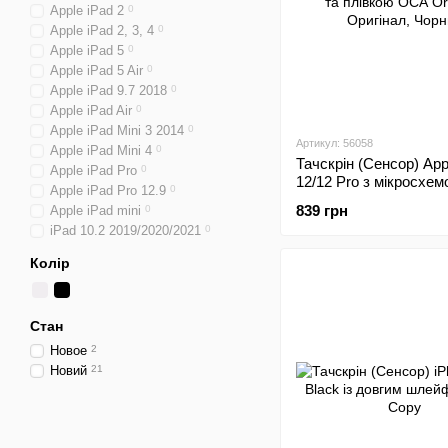
Apple iPad 2
0
Apple iPad 2, 3, 4
0
Apple iPad 5
0
Apple iPad 5 Air
0
Apple iPad 9.7 2018
0
Apple iPad Air
0
Apple iPad Mini 3 2014
0
Артикул: 56058
Apple iPad Mini 4
0
Тачскрін (Сенсор) App
Apple iPad Pro
0
12/12 Pro з мікросхем
Apple iPad Pro 12.9
0
плівкою ОСА Original
839 грн
Apple iPad mini
0
iPad 10.2 2019/2020/2021
0
Колір
Стан
Новое
2
Новий
21