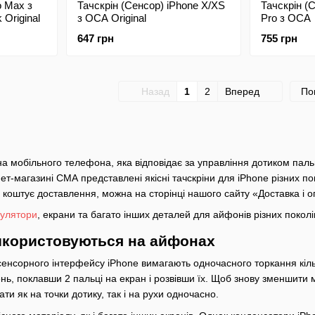
o Max з
Тачскрін (Сенсор) iPhone X/XS
Тачскрін (
 Original
з ОСА Original
Pro з ОСА
647 грн
755 грн
Назад
1
2
Вперед
По
а мобільного телефона, яка відповідає за управління дотиком пальц
ет-магазині СМА представлені якісні тачскріни для iPhone різних п
ки коштує доставлення, можна на сторінці нашого сайту «Доставка і 
улятори
, екрани та багато інших деталей для айфонів різних поколі
використовуються на айфонах
сенсорного інтерфейсу iPhone вимагають одночасного торкання кіл
нь, поклавши 2 пальці на екран і розвівши їх. Щоб знову зменшити
ти як на точки дотику, так і на рухи одночасно.