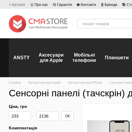
Перейти до основного контенту
⭐ Каталог
🥇 Про нас
💱 Гарантія
☎️ Контакти
⌚ Бренди
📚 Ст
💡 Наші вакансії
💬 Відгуки про магазин
🤝 Політика конфіденційно
Аксесуари
Мобільні
ANSTY
Планшети
для Apple
телефони
Головна
Запчастини для Apple
Запчастини для iPhone
Сенсорні панел
Сенсорні панелі (тачскрін) 
Ціна, грн
Від Ціна, грн
До Ціна, грн
ОК
Комплектація