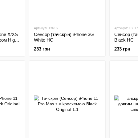
Артикул: 13616
Артикул: 13617
hone X/XS
Сенсор (тачскрін) iPhone 3G
Сенсор (та
фом High
White HC
Black HC
233 грн
233 грн