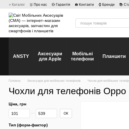
Перейти до основного контенту
⭐ Каталог
🥇 Про нас
💱 Гарантія
☎️ Контакти
⌚ Бренди
📚 Ст
💡 Наші вакансії
💬 Відгуки про магазин
🤝 Політика конфіденційно
Аксесуари
Мобільні
ANSTY
Планшети
для Apple
телефони
Головна
Аксесуари для мобільних телефонів
Чохли для мобільних телеф
Чохли для телефонів Oppo
Ціна, грн
Від Ціна, грн
До Ціна, грн
ОК
Тип (форм-фактор)