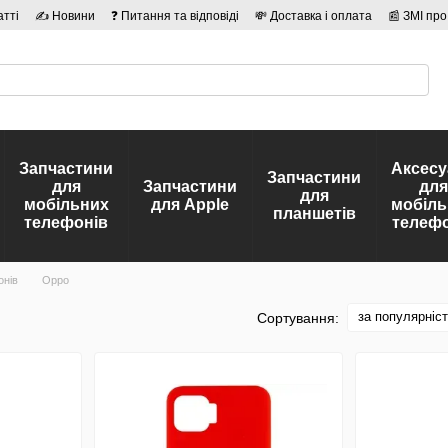
атті
✍ Новини
❓ Питання та відповіді
💸 Доставка і оплата
📰 ЗМІ про
сті
🛡️ Договір публічної оферти
👤 Автори
Запчастини
Аксесу
Запчастини
для
Запчастини
для
для
мобільних
для Apple
мобіль
планшетів
телефонів
телефо
онів
Oppo
за популярніс
Сортування: