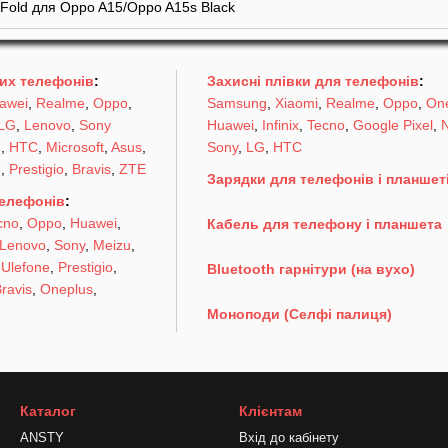
 Fold для Oppo A15/Oppo A15s Black
их телефонів
:
Захисні плівки для телефонів
:
awei
,
Realme
,
Oppo
,
Samsung
,
Xiaomi
,
Realme
,
Oppo
,
On
LG
,
Lenovo
,
Sony
Huawei
,
Infinix
,
Tecno
,
Google Pixel
,
N
u
,
HTC
,
Microsoft
,
Asus
,
Sony
,
LG
,
HTC
e
,
Prestigio
,
Bravis
,
ZTE
Зарядки для телефонів і планшет
телефонів
:
cno
,
Oppo
,
Huawei
,
Кабель для телефону і планшета
Lenovo
,
Sony
,
Meizu
,
,
Ulefone
,
Prestigio
,
Bluetooth гарнітури (на вухо)
ravis
,
Oneplus
,
Моноподи (Селфі палиця)
Каталог
Клієнтам
ANSTY
Вхід до кабінету