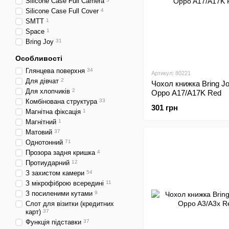
Silicone Case Full Camera
Silicone Case Full Cover
4
SMTT
1
Space
1
Bring Joy
31
Особливості
Глянцева поверхня
34
Артикул: 80221
Для дівчат
2
Чохол книжка Bring J
Для хлопчиків
2
Oppo A17/A17K Red
Комбінована структура
33
301 грн
Магнітна фіксація
1
Магнітний
1
Матовий
37
Однотонний
71
Прозора задня кришка
4
Протиударний
12
З захистом камери
54
З мікрофіброю всередині
11
З посиленими кутами
9
Слот для візитки (кредитних
карт)
37
Функція підставки
37