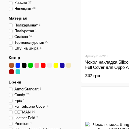
Книжка
37
Накладка
49
Матеріал
Полікарбонат
1
Поліуретан
1
Силікон
52
Термополіуретан
27
Штучна шкіра
37
Артикул: 92228
Колір
Чохол накладка Silic
Full Cover для Oppo 
A55/Oppo A54s Red
247 грн
Бренд
ArmorStandart
1
Candy
23
Epic
1
Full Silicone Cover
1
GETMAN
10
Leather Fold
2
Premium
2
5