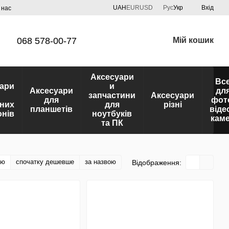
UAH
EUR
USD
Рус
Укр
Вхід
 нас
068 578-00-77
Мій кошик
Аксесуари
Вс
ари
и
Аксесуари
дл
запчастини
Аксесуари
для
фот
них
для
різні
планшетів
віде
нів
ноутбуків
кам
та ПК
тю
спочатку дешевше
за назвою
Відображення: