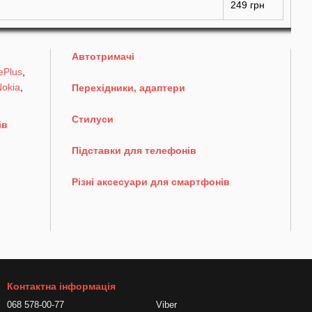
249 грн
Автотримачі
ePlus
,
okia
,
Перехідники, адаптери
Стилуси
ів
Підставки для телефонів
Різні аксесуари для смартфонів
Контактна інформація
068 578-00-77
Viber