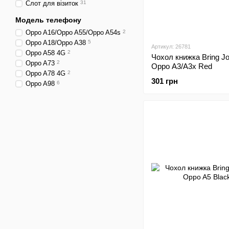
Cлот для візиток
31
Модель телефону
Oppo A16/Oppo A55/Oppo A54s
2
Oppo A18/Oppo A38
5
Артикул: 26781
Oppo A58 4G
2
Чохол книжка Bring J
Oppo A73
2
Oppo A3/A3x Red
Oppo A78 4G
2
301 грн
Oppo A98
6