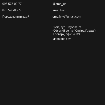
095 578-00-77
@cma_ua
073 578-00-77
sma_lviv
sma.lviv@gmail.com
Передзвонити вам?
Львів, вул. Наукова 7а
(Офісний центр “Оптіма Плаза”)
1 поверх, офіс №124
Мапа проїзду