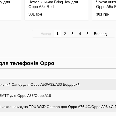
oy для
Чохол книжка Bring Joy для
Чохол книж
Oppo A5x Red
Oppo A5x B
301 грн
301 грн
Назад
1
2
3
4
5
Вперед
 для телефонів Oppo
ахисний Candy для Oppo A53/A32/A33 Бордовий
SMTT для Oppo A55/Oppo A16
й чохол накладка TPU WXD Getman для Oppo A76 4G/Oppo A96 4G T