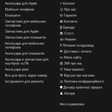
Аксесуари для Apple
⭐ Каталог
Мобільні телефони
🥇 Про нас
Планшети
💱 Гарантія
Запчастини для мобільних
☎️ Контакти
телефонів
⌚ Бренди
Запчастини для Apple
📚 Статті
Запчастини для планшетів
✍ Новини
Аксесуари для мобільних
❓ Питання та відповіді
телефонів
💸 Доставка і оплата
Аксесуари для планшетів
📜 Мапа сайту
Аксесуари и запчастини для
ноутбуків та ПК
📰 ЗМІ про нас
Аксесуари різні
💡 Наші вакансії
Все для фото, відео–камер
💬 Відгуки про магазин
Інструменти для ремонту
🤝 Політика конфіденційності
🛡️ Договір публічної оферти
👤 Автори
Ми в соцмережах