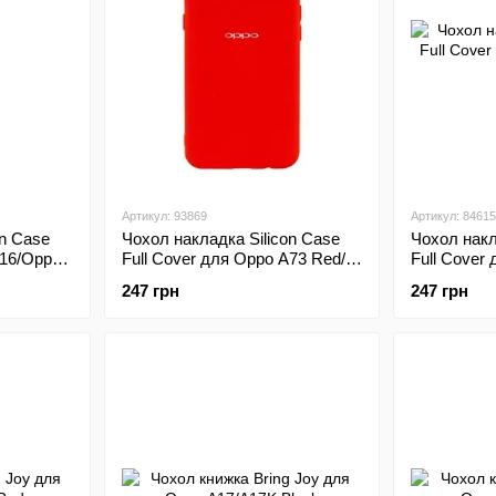
Артикул: 93869
Артикул: 84615
on Case
Чохол накладка Silicon Case
Чохол накл
A16/Oppo
Full Cover для Oppo A73 Red/
Full Cover
Червоний
Чорний
247 грн
247 грн