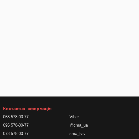
Контактна інформація
068 578-00-77
Viber
095 578-00-77
@cma_ua
073 578-00-77
sma_lviv