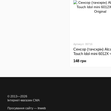
Артикул: 39716
Сенсор (тачскрін) Alc
Touch Idol mini 6012X
Original
148 грн
© 2013—2026
Інтернет-магазин CMA
Просування сайту —
Inweb