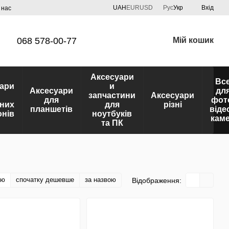
UAH
EUR
USD
Рус
Укр
Вхід
 нас
068 578-00-77
Мій кошик
Аксесуари
Вс
ари
и
Аксесуари
дл
запчастини
Аксесуари
для
фот
них
для
різні
планшетів
віде
нів
ноутбуків
кам
та ПК
тю
спочатку дешевше
за назвою
Відображення: