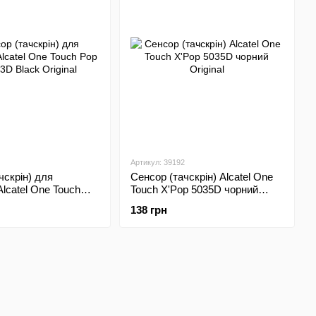
Артикул: 39192
чскрін) для
Сенсор (тачскрін) Alcatel One
lcatel One Touch
Touch X'Pop 5035D чорний
3D Black Original
Original
138 грн