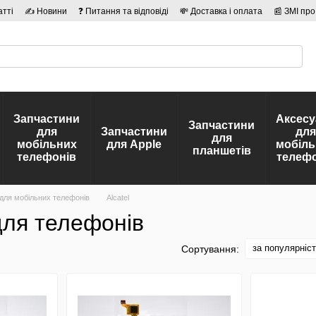
атті
✍ Новини
❓ Питання та відповіді
💸 Доставка і оплата
📰 ЗМІ про
сті
🛡️ Договір публічної оферти
👤 Автори
Запчастини
Аксесу
Запчастини
для
Запчастини
для
для
мобільних
для Apple
мобіль
планшетів
телефонів
телефо
 для мобільних телефонів
Alcatel
 для телефонів
за популярніс
Сортування: