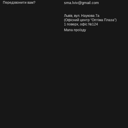
sma.lviv@gmail.com
Передзвонити вам?
Львів, вул. Наукова 7а
(Офісний центр “Оптіма Плаза”)
1 поверх, офіс №124
Мапа проїзду