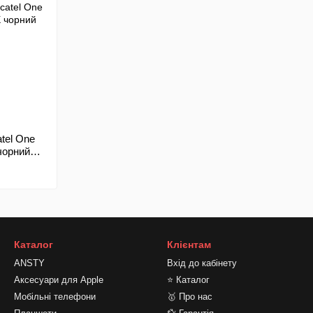
atel One
 чорний
Каталог
Клієнтам
ANSTY
Вхід до кабінету
Аксесуари для Apple
⭐ Каталог
Мобільні телефони
🥇 Про нас