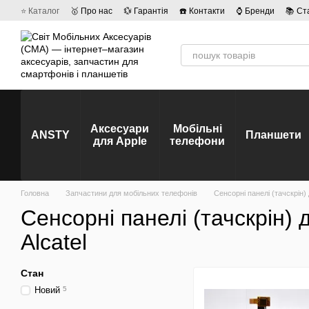
Перейти до основного контенту
⭐ Каталог
🥇 Про нас
💱 Гарантія
☎️ Контакти
⌚ Бренди
📚 Ст
💡 Наші вакансії
💬 Відгуки про магазин
🤝 Політика конфіденційно
Аксесуари
Мобільні
ANSTY
Планшети
для Apple
телефони
Головна
Запчастини для мобільних телефонів
Сенсорні панелі (тачскрін)
Сенсорні панелі (тачскрін)
Alcatel
Стан
Новий
5