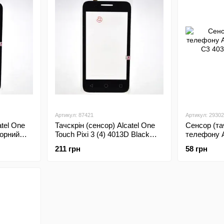
Артикул: 87421
Артикул: 29302
atel One
Тачскрін (сенсор) Alcatel One
Сенсор (та
чорний
Touch Pixi 3 (4) 4013D Black
телефону A
Original
Pop C3 403
211 грн
58 грн