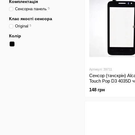
Комплектація
Сенсорна панель
5
Клас якості сенсора
Original
5
Колір
Артикул: 39711
Сенсор (тачскрін) Alc
Touch Pop D3 4035D 
Original
148 грн