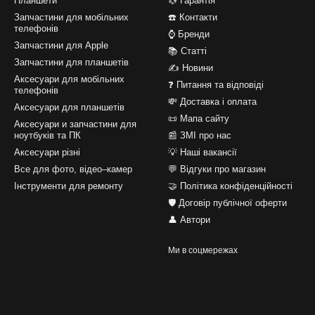
Планшети
💱 Гарантія
Запчастини для мобільних
☎️ Контакти
телефонів
⌚ Бренди
Запчастини для Apple
📚 Статті
Запчастини для планшетів
✍ Новини
Аксесуари для мобільних
❓ Питання та відповіді
телефонів
💸 Доставка і оплата
Аксесуари для планшетів
📜 Мапа сайту
Аксесуари и запчастини для
ноутбуків та ПК
📰 ЗМІ про нас
Аксесуари різні
💡 Наші вакансії
Все для фото, відео–камер
💬 Відгуки про магазин
Інструменти для ремонту
🤝 Політика конфіденційності
🛡️ Договір публічної оферти
👤 Автори
Ми в соцмережах