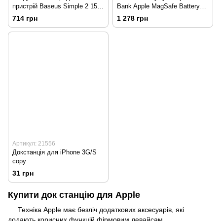
пристрій Baseus Simple 2 15W
Bank Apple MagSafe Battery
CCJJ050001 Чорний
Pack 10000mAh White HC
714 грн
1 278 грн
Артикул: 21556
Докстанція для iPhone 3G/S
copy
31 грн
Купити док станцію для Apple
Техніка Apple має безліч додаткових аксесуарів, які
додають корисних функцій фірмовим девайсам.