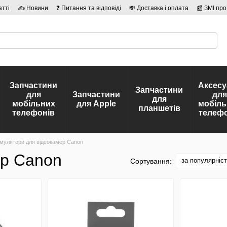
атті
✍ Новини
❓ Питання та відповіді
💸 Доставка і оплата
📰 ЗМІ про
сті
🛡️ Договір публічної оферти
👤 Автори
Запчастини
Аксесу
Запчастини
для
Запчастини
для
для
мобільних
для Apple
мобіль
планшетів
телефонів
телефо
мулятори для відеокамер Canon
ер Canon
за популярніс
Сортування: