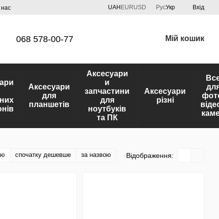
UAH
EUR
USD
Рус
Укр
Вхід
 нас
068 578-00-77
Мій кошик
Аксесуари
Вс
ари
и
Аксесуари
дл
запчастини
Аксесуари
для
фот
них
для
різні
планшетів
віде
нів
ноутбуків
кам
та ПК
тю
спочатку дешевше
за назвою
Відображення: