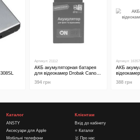
Артикул: 21112
Артикул: 16357
АКБ акумуляторная батарея
АКБ акуму
-308SL
для відеокамер Drobak Canon
відеокаме
BP-511A
394 грн
388 грн
Каталог
Клієнтам
ANSTY
Вхід до кабінету
Аксесуари для Apple
⭐ Каталог
Мобільні телефони
🥇 Про нас