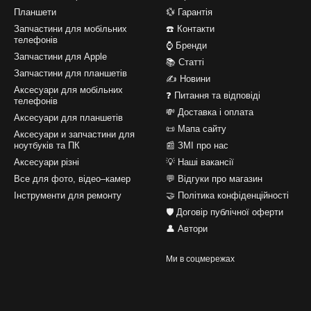
Планшети
💱 Гарантія
Запчастини для мобільних
☎️ Контакти
телефонів
⌚ Бренди
Запчастини для Apple
📚 Статті
Запчастини для планшетів
✍ Новини
Аксесуари для мобільних
❓ Питання та відповіді
телефонів
💸 Доставка і оплата
Аксесуари для планшетів
📜 Мапа сайту
Аксесуари и запчастини для
ноутбуків та ПК
📰 ЗМІ про нас
Аксесуари різні
💡 Наші вакансії
Все для фото, відео–камер
💬 Відгуки про магазин
Інструменти для ремонту
🤝 Політика конфіденційності
🛡️ Договір публічної оферти
👤 Автори
Ми в соцмережах