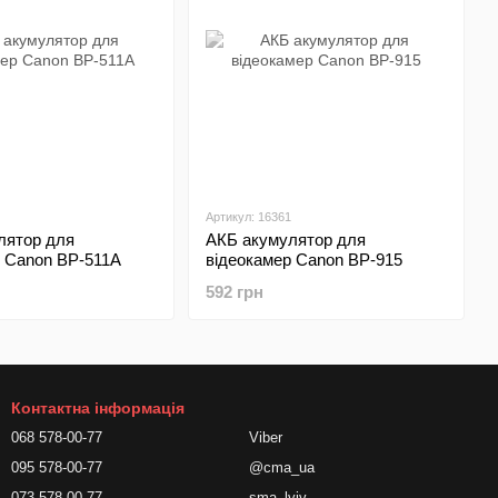
Артикул: 16361
лятор для
АКБ акумулятор для
р Canon BP-511A
відеокамер Canon BP-915
592 грн
Контактна інформація
068 578-00-77
Viber
095 578-00-77
@cma_ua
073 578-00-77
sma_lviv