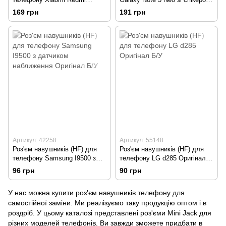
1/1S/2/2A/3/3S/3X/4A/4
Оригінал Б/У
169 грн
191 грн
Prime/4 Pro/4X/Max 2
Оригінал Б/У
Артикул: 42258
Артикул: 55148
Роз'єм навушників (HF) для
Роз'єм навушників (HF) для
телефону Samsung I9500 з
телефону LG d285 Оригінал
датчиком наближення
Б/У
96 грн
90 грн
Оригінал Б/У
У нас можна купити роз'єм навушників телефону для
самостійної заміни. Ми реалізуємо таку продукцію оптом і в
роздріб. У цьому каталозі представлені роз'єми Mini Jack для
різних моделей телефонів. Ви завжди зможете придбати в