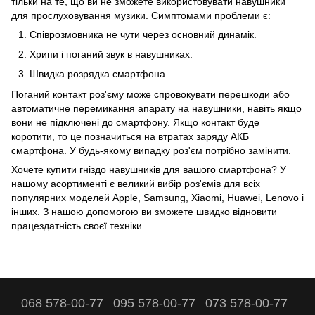
тільки на те, що ви не зможете використовувати навушники
для прослуховування музики. Симптомами проблеми є:
Співрозмовника не чути через основний динамік.
Хрипи і поганий звук в навушниках.
Швидка розрядка смартфона.
Поганий контакт роз'єму може спровокувати перешкоди або
автоматичне перемикання апарату на навушники, навіть якщо
вони не підключені до смартфону. Якщо контакт буде
коротити, то це позначиться на втратах заряду АКБ
смартфона. У будь-якому випадку роз'єм потрібно замінити.
Хочете купити гніздо навушників для вашого смартфона? У
нашому асортименті є великий вибір роз'ємів для всіх
популярних моделей Apple, Samsung, Xiaomi, Huawei, Lenovo і
інших. З нашою допомогою ви зможете швидко відновити
працездатність своєї техніки.
068 578-00-77
095 578-00-77
073 578-00-77