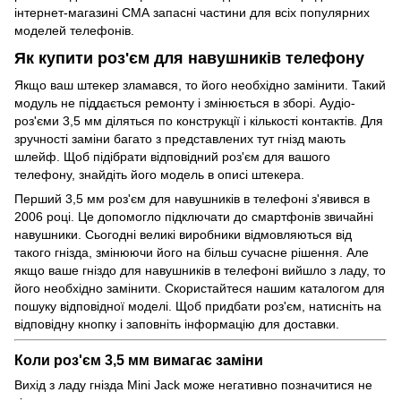
інтернет-магазині СМА запасні частини для всіх популярних
моделей телефонів.
Як купити роз'єм для навушників телефону
Якщо ваш штекер зламався, то його необхідно замінити. Такий
модуль не піддається ремонту і змінюється в зборі. Аудіо-
роз'єми 3,5 мм діляться по конструкції і кількості контактів. Для
зручності заміни багато з представлених тут гнізд мають
шлейф. Щоб підібрати відповідний роз'єм для вашого
телефону, знайдіть його модель в описі штекера.
Перший 3,5 мм роз'єм для навушників в телефоні з'явився в
2006 році. Це допомогло підключати до смартфонів звичайні
навушники. Сьогодні великі виробники відмовляються від
такого гнізда, змінюючи його на більш сучасне рішення. Але
якщо ваше гніздо для навушників в телефоні вийшло з ладу, то
його необхідно замінити. Скористайтеся нашим каталогом для
пошуку відповідної моделі. Щоб придбати роз'єм, натисніть на
відповідну кнопку і заповніть інформацію для доставки.
Коли роз'єм 3,5 мм вимагає заміни
Вихід з ладу гнізда Mini Jack може негативно позначитися не