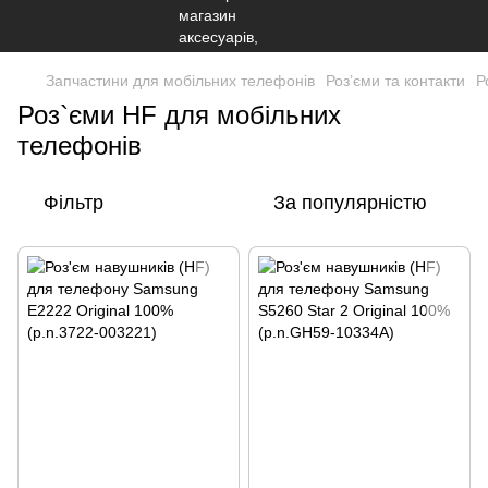
Запчастини для мобільних телефонів
Роз’єми та контакти
Р
Роз`єми HF для мобільних
телефонів
Фільтр
За популярністю