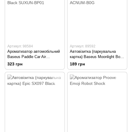
Артикул: 98584
Артикул: 89592
Ароматизатор автомобільний
Автовізитка (паркувальна
Baseus Paddle Car Air
картка) Baseus Moonlight Box
Greshnener Black SUXUN-
Temporary Parking Grey
323 грн
189 грн
BP01
ACNUM-B0G