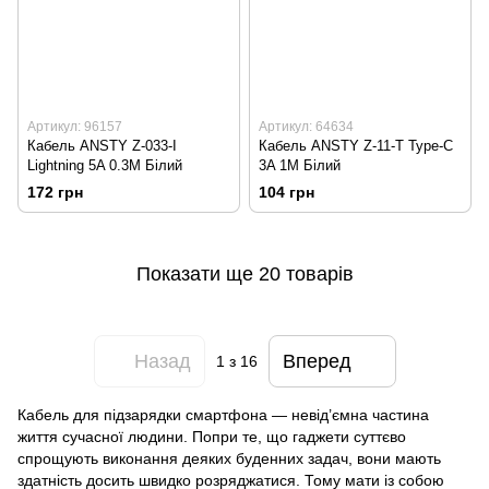
Артикул: 96157
Артикул: 64634
Кабель ANSTY Z-033-I
Кабель ANSTY Z-11-T Type-C
Lightning 5A 0.3M Білий
3A 1M Білий
172 грн
104 грн
Показати ще 20 товарів
Назад
Вперед
1
з 16
Кабель для підзарядки смартфона — невід’ємна частина
життя сучасної людини. Попри те, що гаджети суттєво
спрощують виконання деяких буденних задач, вони мають
здатність досить швидко розряджатися. Тому мати із собою