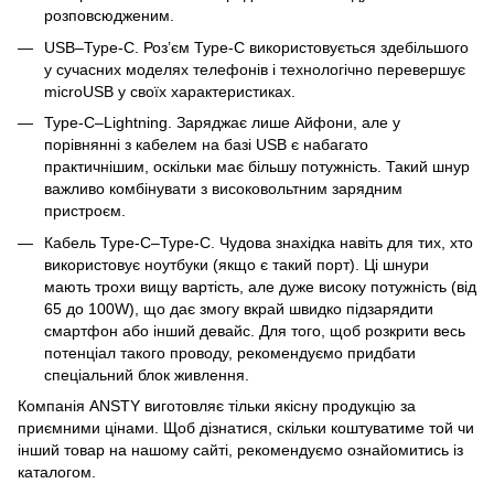
розповсюдженим.
USB–Type-C. Роз’єм Type-C використовується здебільшого
у сучасних моделях телефонів і технологічно перевершує
microUSB у своїх характеристиках.
Type-C–Lightning. Заряджає лише Айфони, але у
порівнянні з кабелем на базі USB є набагато
практичнішим, оскільки має більшу потужність. Такий шнур
важливо комбінувати з високовольтним зарядним
пристроєм.
Кабель Type-C–Type-C. Чудова знахідка навіть для тих, хто
використовує ноутбуки (якщо є такий порт). Ці шнури
мають трохи вищу вартість, але дуже високу потужність (від
65 до 100W), що дає змогу вкрай швидко підзарядити
смартфон або інший девайс. Для того, щоб розкрити весь
потенціал такого проводу, рекомендуємо придбати
спеціальний блок живлення.
Компанія ANSTY виготовляє тільки якісну продукцію за
приємними цінами. Щоб дізнатися, скільки коштуватиме той чи
інший товар на нашому сайті, рекомендуємо ознайомитись із
каталогом.