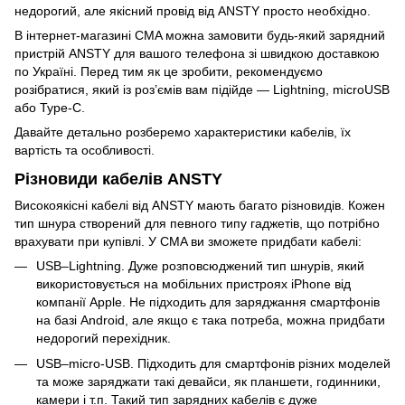
недорогий, але якісний провід від ANSTY просто необхідно.
В інтернет-магазині CMA можна замовити будь-який
зарядний
пристрій
ANSTY для вашого телефона зі швидкою доставкою
по Україні. Перед тим як це зробити, рекомендуємо
розібратися, який із роз’ємів вам підійде — Lightning, microUSB
або Type-C.
Давайте детально розберемо характеристики кабелів, їх
вартість та особливості.
Різновиди кабелів ANSTY
Високоякісні кабелі від ANSTY мають багато різновидів. Кожен
тип шнура створений для певного типу гаджетів, що потрібно
врахувати при купівлі. У CMA ви зможете придбати кабелі:
USB–Lightning. Дуже розповсюджений тип шнурів, який
використовується на мобільних пристроях iPhone від
компанії Apple. Не підходить для заряджання смартфонів
на базі Android, але якщо є така потреба, можна
придбати
недорогий перехідник
.
USB–micro-USB. Підходить для смартфонів різних моделей
та може заряджати такі девайси, як планшети, годинники,
камери і т.п. Такий тип зарядних кабелів є дуже