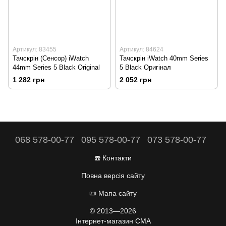
Артикул: 83455
Артикул: 84624
Тачскрін (Сенсор) iWatch
Тачскрін iWatch 40mm Series
44mm Series 5 Black Original
5 Black Оригінал
1 282 грн
2 052 грн
068 578-00-77
095 578-00-77
073 578-00-77
☎️ Контакти
Повна версія сайту
📜 Мапа сайту
© 2013—2026
Інтернет-магазин CMA