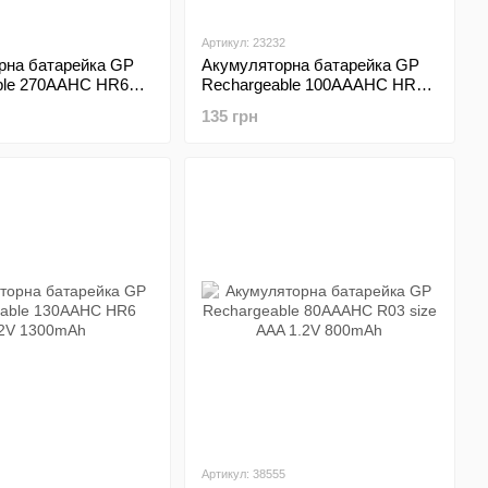
Артикул: 23232
рна батарейка GP
Акумуляторна батарейка GP
ble 270AAHC HR6
Rechargeable 100AAAHC HR03
2V 2700mAh 1 штука
1.2V 1000mAh 1шт
135 грн
Артикул: 38555