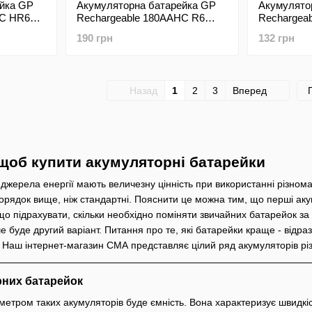
йка GP
Акумуляторна батарейка GP
Акумулято
HC HR6
Rechargeable 180AAHC R6
Rechargea
1.2V 1800mAh 1 штука
1.2V 1300
190 грн
132 грн
Назад
1
2
3
Вперед
 щоб купити акумуляторні батарейки
о джерела енергії мають величезну цінність при використанні різном
рядок вище, ніж стандартні. Пояснити це можна тим, що перші акум
о підрахувати, скільки необхідно поміняти звичайних батарейок за
е буде другий варіант. Питання про те, які батарейки краще - відра
 Наш інтернет-магазин СМА представляє цілий ряд акумуляторів різ
рних батарейок
тром таких акумуляторів буде ємність. Вона характеризує швидкість