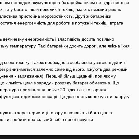
нішнім виглядом акумуляторна батарейка нічим не відрізняється
, та у багато іншій невеликій техніці; мають низький рівень
ластива пристойна морозостійкість. Другі ж батарейки
 достатня енергоємність для роботи в потужній техніці; втрата
 величезну енергоємність і властивість досить повільно
ьку температуру. Такі батарейки досить дорогі, але якісна їхня
 свою техніку. Також необхідно з особливою увагою підійти і
еї різнитиметься залежно саме від нього. Існують два режими
рядження - заряджання). Перший більш щадний, при якому
о кількість циклів заряду - розряду батареї обмежена. Що
мпература приміщення нижче 20 відсотків, то зарядка
 функцією термокомпенсації. Це дозволить коректувати напругу
тують в характеристиці товару в наявність і його ціною.
омогти зробити правильний вибір нової покупки.