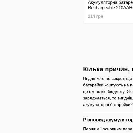
Акумуляторна батаре
Rechargeable 210AA
1.2V 2100mAh
214 грн
Кілька причин,
Ні для кого не секрет, щ
батарейки коштують на по
це економія бюджету. Якщ
заряджається, то вигідніш
акумуляторні батарейки?
Різновид акумулято
Першим і основним параме