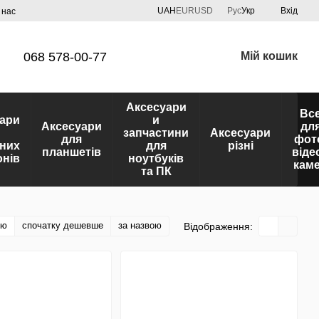
UAH
EUR
USD
Рус
Укр
Вхід
 нас
068 578-00-77
Мій кошик
Аксесуари
Вс
ари
и
Аксесуари
дл
запчастини
Аксесуари
для
фот
них
для
різні
планшетів
віде
нів
ноутбуків
кам
та ПК
тю
спочатку дешевше
за назвою
Відображення: