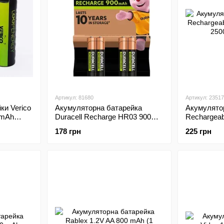
Артикул: 81680
Артикул: 23517
ки Verico
Акумуляторна батарейка
Акумулято
 mAh
Duracell Recharge HR03 900
Rechargea
mAh size AAA (Вартість
1.2V 2500
178 грн
225 грн
вказана за 1 шт)