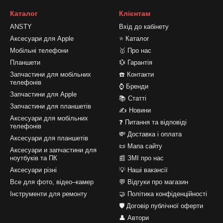
Каталог
Клієнтам
ANSTY
Вхід до кабінету
Аксесуари для Apple
⭐ Каталог
Мобільні телефони
🥇 Про нас
Планшети
💱 Гарантія
Запчастини для мобільних
☎️ Контакти
телефонів
⌚ Бренди
Запчастини для Apple
📚 Статті
Запчастини для планшетів
✍ Новини
Аксесуари для мобільних
❓ Питання та відповіді
телефонів
💸 Доставка і оплата
Аксесуари для планшетів
📜 Мапа сайту
Аксесуари и запчастини для
ноутбуків та ПК
📰 ЗМІ про нас
Аксесуари різні
💡 Наші вакансії
Все для фото, відео–камер
💬 Відгуки про магазин
Інструменти для ремонту
🤝 Політика конфіденційності
🛡️ Договір публічної оферти
👤 Автори