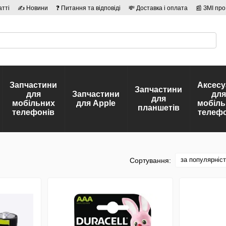
атті
✍ Новини
❓ Питання та відповіді
💸 Доставка і оплата
📰 ЗМІ про
сті
🛡️ Договір публічної оферти
👤 Автори
Запчастини
Аксесу
Запчастини
для
Запчастини
для
для
мобільних
для Apple
мобіль
планшетів
телефонів
телефо
за популярніс
Сортування: