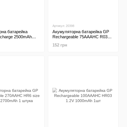
Артикул: 20398
рна батарейка
Акумуляторна батарейка GP
echarge 2500mAh
Rechargeable 75AAAHC R03
ртість вказана за 1
size AAA 1.2V 750mAh 1шт
152 грн