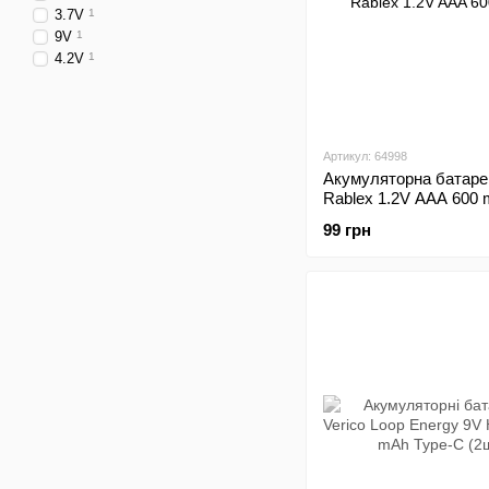
3.7V
1
9V
1
4.2V
1
Артикул: 64998
Акумуляторна батаре
Rablex 1.2V AAA 600
99 грн