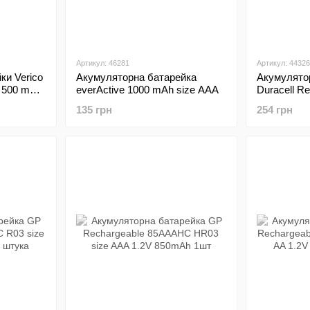
Артикул: 46281
Артикул: 44326
ки Verico
Акумуляторна батарейка
Акумулято
а 500 mAh
everActive 1000 mAh size AAA
Duracell R
size AA (Ва
135 грн
254 грн
шт)