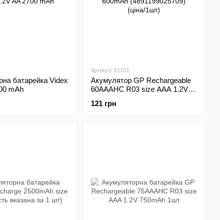
Артикул: 22153
на батарейка Videx
Акумулятор GP Rechargeable
700 mAh
60AAAHC R03 size AAA 1.2V
600mAh (4891199025709)
121 грн
(ціна/1шт)