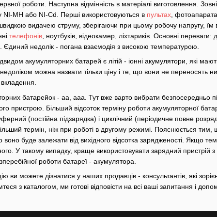
рвної роботи. Наступна відмінність в матеріалі виготовлення. Зов
су NI-MH або NI-Cd. Перші використовуються в
пультах
, фотоапаратах
видкою видачею струму, зберігаючи при цьому робочу напругу, їм в
нні
телефонів
, ноутбуків, відеокамер, ліхтариків. Основні переваги:
і. Єдиний недолік - погана взаємодія з високою температурою.
идом акумуляторних батарей є літій - іонні акумулятори, які мають
едоліком можна назвати тільки ціну і те, що вони не переносять низ
 вкладення.
орних батарейок - аа, ааа. Тут вже варто вибрати безпосередньо під
го пристрою. Більший відсоток терміну роботи акумуляторної батар
буферний (постійна підзарядка) і циклічний (періодичне повне роз
льший термін, ніж при роботі в другому режимі. Пояснюється тим, щ
то воно буде залежати від вихідного відсотка зарядженості. Якщо те
ого. У такому випадку, краще використовувати зарядний пристрій з
зперебійної роботи батареї - акумулятора.
 ви можете дізнатися у наших продавців - консультантів, які зорієн
теся з каталогом, ми готові відповісти на всі ваші запитання і доп