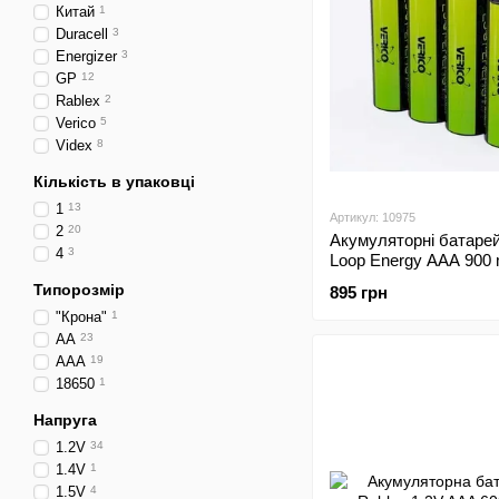
Китай
1
Duracell
3
Energizer
3
GP
12
Rablex
2
Verico
5
Videx
8
Кількість в упаковці
1
13
Артикул: 10975
2
20
Акумуляторні батарей
4
3
Loop Energy AAA 900
Type-C (4шт)
Типорозмір
895 грн
"Крона"
1
AA
23
AAA
19
18650
1
Напруга
1.2V
34
1.4V
1
1.5V
4