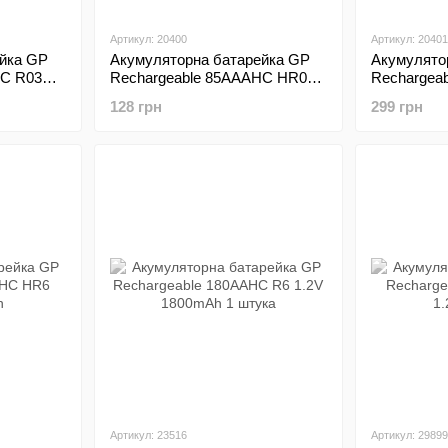
Артикул: 20400
Артикул: 20401
йка GP
Акумуляторна батарейка GP
Акумулято
HC R03
Rechargeable 85AAAHC HR03
Rechargea
 1 штука
size AAA 1.2V 850mAh 1шт
size AA 1.
128 грн
299 грн
Артикул: 23516
Артикул: 29899