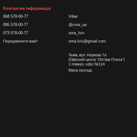
Контактна інформація
068 578-00-77
Viber
095 578-00-77
@cma_ua
073 578-00-77
sma_lviv
sma.lviv@gmail.com
Передзвонити вам?
Львів, вул. Наукова 7а
(Офісний центр “Оптіма Плаза”)
1 поверх, офіс №124
Мапа проїзду