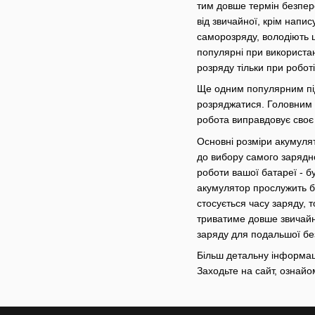
тим довше термін безпере
від звичайної, крім напи
саморозряду, володіють ш
популярні при використа
розряду тільки при робот
Ще одним популярним підв
розряджатися. Головним н
робота виправдовує своє
Основні розміри акумулят
до вибору самого зарядно
роботи вашої батареї - 
акумулятор прослужить бі
стосується часу заряду, 
триватиме довше звичайн
заряду для подальшої бе
Більш детальну інформацію
Заходьте на сайт, ознайом