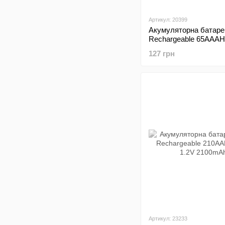
Артикул: 20399
Акумуляторна батаре
Rechargeable 65AAA
size AAA 1.2V 650mAh
127 грн
Артикул: 23233