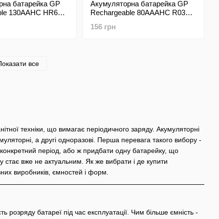
рна батарейка GP
Акумуляторна батарейка GP
ble 130AAHC HR6
Rechargeable 80AAAHC R03
mAh
size AAA 1.2V 800mAh
156 грн
Показати все
анітної техніки, що вимагає періодичного заряду. Акумуляторні
уляторні, а другі одноразові. Перша перевага такого вибору -
 конкретний період, або ж придбати одну батарейку, що
зу стає вже не актуальним. Як же вибрати і де купити
них виробників, ємностей і форм.
 розряду батареї під час експлуатації. Чим більше ємність -