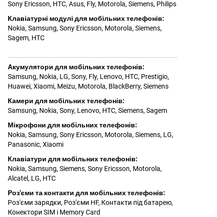
Sony Ericsson
,
HTC
,
Asus
,
Fly
,
Motorola
,
Siemens
,
Philips
Клавіатурні модулі для мобільних телефонів
:
Nokia
,
Samsung
,
Sony Ericsson
,
Motorola
,
Siemens
,
Sagem
,
HTC
Акумулятори для мобільних телефонів
:
Samsung
,
Nokia
,
LG
,
Sony
,
Fly
,
Lenovo
,
HTC
,
Prestigio
,
Huawei
,
Xiaomi
,
Meizu
,
Motorola
,
BlackBerry
,
Siemens
Камери для мобільних телефонів
:
Samsung
,
Nokia
,
Sony
,
Lenovo
,
HTC
,
Siemens
,
Sagem
Мікрофони для мобільних телефонів
:
Nokia
,
Samsung
,
Sony Ericsson
,
Motorola
,
Siemens
,
LG
,
Panasonic
,
Xiaomi
Клавіатури для мобільних телефонів
:
Nokia
,
Samsung
,
Siemens
,
Sony Ericsson
,
Motorola
,
Alcatel
,
LG
,
HTC
Роз'єми та контакти для мобільних телефонів
:
Роз'єми зарядки
,
Роз'єми HF
,
Контакти під батарею
,
Конектори SIM і Memory Card