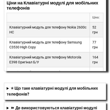
Ціни на Клавіатурні модулі для мобільних
телефонів
Ціна:
Клавіатурний модуль для телефону Nokia 2600c
52
HC
грн
Клавіатурний модуль для телефону Samsung
77
C3530 High Copy
грн
Клавіатурний модуль для телефону Motorola
164
E398 Оригінал Б/У
грн
Клавіатурний модуль для телефону HTC T8585
162
Original TW
грн
⭐ Що таке клавіатурні модулі для мобільних
телефонів?
⏩ Де використовуються клавіатурні модулі