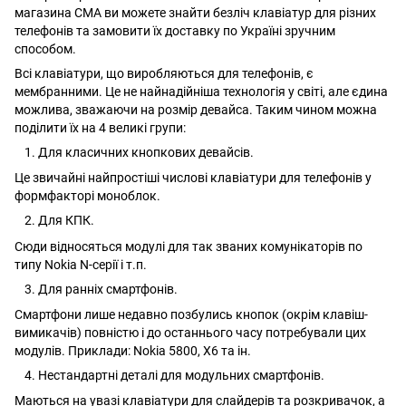
магазина CMA ви можете знайти безліч клавіатур для різних
телефонів та замовити їх доставку по Україні зручним
способом.
Всі клавіатури, що виробляються для телефонів, є
мембранними. Це не найнадійніша технологія у світі, але єдина
можлива, зважаючи на розмір девайса. Таким чином можна
поділити їх на 4 великі групи:
Для класичних кнопкових девайсів.
Це звичайні найпростіші числові клавіатури для телефонів у
формфакторі моноблок.
Для КПК.
Сюди відносяться модулі для так званих комунікаторів по
типу Nokia N-серії і т.п.
Для ранніх смартфонів.
Смартфони лише недавно позбулись кнопок (окрім
клавіш-
вимикачів
) повністю і до останнього часу потребували цих
модулів. Приклади: Nokia 5800, X6 та ін.
Нестандартні деталі для модульних смартфонів.
Маються на увазі клавіатури для слайдерів та розкривачок, а