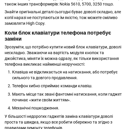
також інших трансформерів: Nokia 5610, 5700, 3250 тощо.
Знайти оригінальні деталі сьогодні буває доволі складно, але
копії наразі не поступаються їм якістю, тож можете сміливо
замовляти High Copy.
Коли блок клавіатури телефона потребує
заміни
Зрозуміти, що потрібно купити новий блок клавіатури, доволі
нескладно. Зважаючи на вартість модуля кнопок та
джойстика, міняти їх можна одразу, як тільки використання
телефона викликає найменші незручності:
Клавіша не відкликається на натискання, або потребує
сильного та довгого продавлення.
Телефон хибно сприймає команди клавіш.
Мають місце так звані фантомні натискання, коли гаджет
починає «жити своїм життям».
Механічні пошкодження.
У більшості недорогих гаджетів заміна клавіатури доволі
проста та швидка, якщо все робити обережно та згідно з
правилами ремонту телефонів.