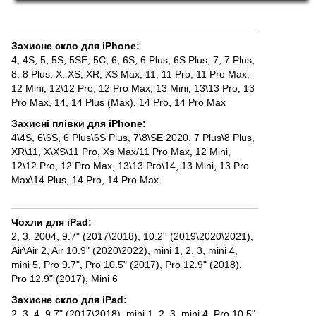
Захисне скло для iPhone
:
4, 4S
,
5, 5S, 5SE, 5С
,
6, 6S
,
6 Plus, 6S Plus
,
7
,
7 Plus
,
8
,
8 Plus
,
X, XS
,
XR
,
XS Max
,
11
,
11 Pro
,
11 Pro Max
,
12 Mini
,
12\12 Pro
,
12 Pro Max
,
13 Mini
,
13\13 Pro
,
13
Pro Max
,
14
,
14 Plus (Max)
,
14 Pro
,
14 Pro Max
Захисні плівки для iPhone
:
4\4S
,
6\6S
,
6 Plus\6S Plus
,
7\8\SE 2020
,
7 Plus\8 Plus
,
XR\11
,
X\XS\11 Pro
,
Xs Max/11 Pro Max
,
12 Mini
,
12\12 Pro
,
12 Pro Max
,
13\13 Pro\14
,
13 Mini
,
13 Pro
Max\14 Plus
,
14 Pro
,
14 Pro Max
Чохли для iPad
:
2, 3, 2004
,
9.7" (2017\2018)
,
10.2'' (2019\2020\2021)
,
Air\Air 2
,
Air 10.9" (2020\2022)
,
mini 1, 2, 3
,
mini 4
,
mini 5
,
Pro 9.7"
,
Pro 10.5" (2017)
,
Pro 12.9" (2018)
,
Pro 12.9" (2017)
,
Mini 6
Захисне скло для iPad
:
2, 3, 4
,
9.7" (2017\2018)
,
mini 1, 2, 3
,
mini 4
,
Pro 10.5"