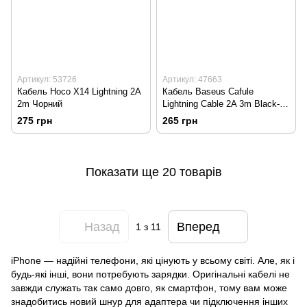
Артикул: 53726
Артикул: 47663
Кабель Hoco X14 Lightning 2A
Кабель Baseus Cafule
2m Чорний
Lightning Cable 2A 3m Black-
grey CALKLF-RG1
275 грн
265 грн
Показати ще 20 товарів
Назад
Вперед
1
з 11
iPhone — надійні телефони, які цінують у всьому світі. Але, як і
будь-які інші, вони потребують зарядки. Оригінальні кабелі не
завжди служать так само довго, як смартфон, тому вам може
знадобитись новий шнур для адаптера чи підключення інших