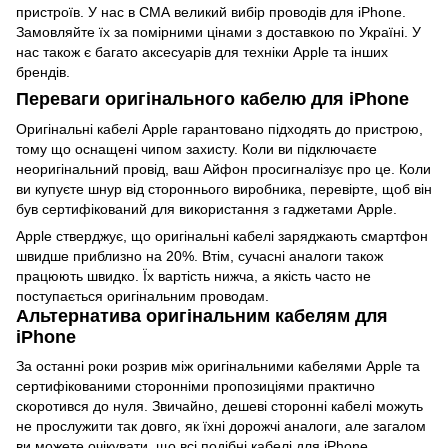
пристроїв. У нас в СМА великий вибір проводів для iPhone.
Замовляйте їх за помірними цінами з доставкою по Україні. У
нас також є багато аксесуарів для техніки Apple та інших
брендів.
Переваги оригінального кабелю для iPhone
Оригінальні кабелі Apple гарантовано підходять до пристрою,
тому що оснащені чипом захисту. Коли ви підключаєте
неоригінальний провід, ваш Айфон просигналізує про це. Коли
ви купуєте шнур від стороннього виробника, перевірте, щоб він
був сертифікований для використання з гаджетами Apple.
Apple стверджує, що оригінальні кабелі заряджають смартфон
швидше приблизно на 20%. Втім, сучасні аналоги також
працюють швидко. Їх вартість нижча, а якість часто не
поступається оригінальним проводам.
Альтернатива оригінальним кабелям для
iPhone
За останні роки розрив між оригінальними кабелями Apple та
сертифікованими сторонніми пропозиціями практично
скоротився до нуля. Звичайно, дешеві сторонні кабелі можуть
не прослужити так довго, як їхні дорожчі аналоги, але загалом
ви можете очікувати, що всі подібні кабелі для iPhone