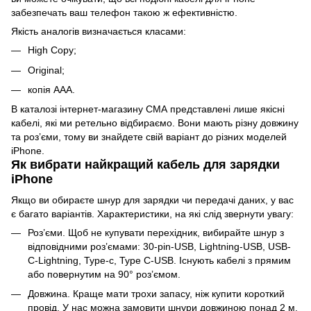
забезпечать ваш телефон такою ж ефективністю.
Якість аналогів визначається класами:
High Copy;
Original;
копія ААА.
В каталозі інтернет-магазину СМА представлені лише якісні
кабелі, які ми ретельно відбираємо. Вони мають різну довжину
та роз’єми, тому ви знайдете свій варіант до різних моделей
iPhone.
Як вибрати найкращий кабель для зарядки
iPhone
Якщо ви обираєте шнур для
зарядки
чи передачі даних, у вас
є багато варіантів. Характеристики, на які слід звернути увагу:
Роз’єми. Щоб не купувати
перехідник
, вибирайте шнур з
відповідними роз’ємами: 30-pin-USB, Lightning-USB, USB-
C-Lightning, Type-c, Type C-USB. Існують кабелі з прямим
або повернутим на 90° роз’ємом.
Довжина. Краще мати трохи запасу, ніж купити короткий
провід. У нас можна замовити шнури довжиною понад 2 м.