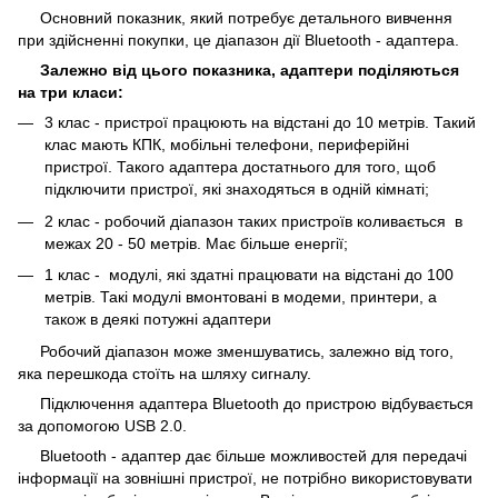
Основний показник, який потребує детального вивчення
при здійсненні покупки, це діапазон дії Bluetooth - адаптера.
Залежно від цього показника, адаптери поділяються
на три класи:
3 клас - пристрої працюють на відстані до 10 метрів. Такий
клас мають КПК, мобільні телефони, периферійні
пристрої. Такого адаптера достатнього для того, щоб
підключити пристрої, які знаходяться в одній кімнаті;
2 клас - робочий діапазон таких пристроїв коливається в
межах 20 - 50 метрів. Має більше енергії;
1 клас - модулі, які здатні працювати на відстані до 100
метрів. Такі модулі вмонтовані в модеми, принтери, а
також в деякі потужні адаптери
Робочий діапазон може зменшуватись, залежно від того,
яка перешкода стоїть на шляху сигналу.
Підключення адаптера Bluetooth до пристрою відбувається
за допомогою USB 2.0.
Bluetooth - адаптер дає більше можливостей для передачі
інформації на зовнішні пристрої, не потрібно використовувати