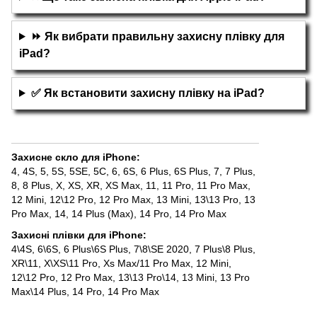
⏩ Як вибрати правильну захисну плівку для
iPad?
✅ Як встановити захисну плівку на iPad?
Захисне скло для iPhone
:
4, 4S
,
5, 5S, 5SE, 5С
,
6, 6S
,
6 Plus, 6S Plus
,
7
,
7 Plus
,
8
,
8 Plus
,
X, XS
,
XR
,
XS Max
,
11
,
11 Pro
,
11 Pro Max
,
12 Mini
,
12\12 Pro
,
12 Pro Max
,
13 Mini
,
13\13 Pro
,
13
Pro Max
,
14
,
14 Plus (Max)
,
14 Pro
,
14 Pro Max
Захисні плівки для iPhone
:
4\4S
,
6\6S
,
6 Plus\6S Plus
,
7\8\SE 2020
,
7 Plus\8 Plus
,
XR\11
,
X\XS\11 Pro
,
Xs Max/11 Pro Max
,
12 Mini
,
12\12 Pro
,
12 Pro Max
,
13\13 Pro\14
,
13 Mini
,
13 Pro
Max\14 Plus
,
14 Pro
,
14 Pro Max