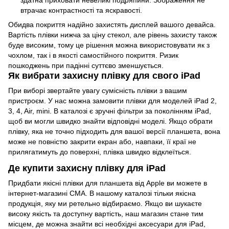
втрачає контрастності та яскравості.
Обидва покриття надійно захистять дисплей вашого девайса.
Вартість плівки нижча за ціну стекол, але рівень захисту також
буде високим, тому це рішення можна використовувати як з
чохлом, так і в якості самостійного покриття. Ризик
пошкоджень при падінні суттєво зменшується.
Як вибрати захисну плівку для свого iPad
При виборі звертайте увагу сумісність плівки з вашим
пристроєм. У нас можна замовити плівки для моделей iPad 2,
3, 4, Air, mini. В каталозі є зручні фільтри за поколінням iPad,
щоб ви могли швидко знайти відповідні моделі. Якщо обрати
плівку, яка не точно підходить для вашої версії планшета, вона
може не повністю закрити екран або, навпаки, її краї не
прилягатимуть до поверхні, плівка швидко відклеїться.
Де купити захисну плівку для iPad
Придбати якісні плівки для планшета від Apple ви можете в
інтернет-магазині СМА. В нашому каталозі тільки якісна
продукція, яку ми ретельно відбираємо. Якщо ви шукаєте
високу якість та доступну вартість, наш магазин стане тим
місцем, де можна знайти всі необхідні
аксесуари для iPad
,