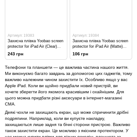
Артикул: 19383
Артикул: 19384
Захисна плівка Yoobao screen
Захисна плівка Yoobao screen
protector for iPad Air (Clear)
protector for iPad Air (Matte)
(SPAPAIR-CLEAR)
(SPAPAIR-MATTE)
243 грн
106 грн
Телефони та планшети — це важлива частина нашого життя.
Ми виконуємо багато завдань за допомогою цих гаджетів, тому
важливо належним чином захистити їх. Особливо якщо у вас
Apple iPad. Коли ви щойно придбали новий пристрій, ви
хочете зберегти його якомога красивішим і охайнішим. Для
цього можна придбати різні аксесуари в інтернет-магазині
СМА.
Деякі
чохли
не захищають екран, що може спричинити дрібні
подряпини. Наприклад, коли ви купуєте накладку,
захищаються лише задня та бічні сторони пристрою. Важливо
також захистити екран. Це можливо з якісним протектором. У
нас можна купити плівки для різних поколінь планшета за