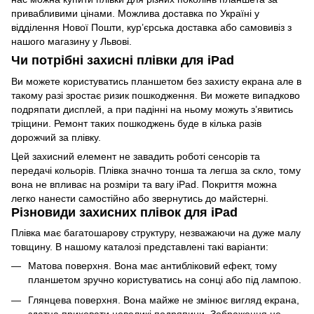
привабливими цінами. Можлива доставка по Україні у
відділення Нової Пошти, кур’єрська доставка або самовивіз з
нашого магазину у Львові.
Чи потрібні захисні плівки для iPad
Ви можете користуватись планшетом без захисту екрана але в
такому разі зростає ризик пошкодження. Ви можете випадково
подряпати дисплей, а при падінні на ньому можуть з’явитись
тріщини. Ремонт таких пошкоджень буде в кілька разів
дорожчий за плівку.
Цей захисний елемент не завадить роботі сенсорів та
передачі кольорів. Плівка значно тонша та легша за
скло
, тому
вона не впливає на розміри та вагу iPad. Покриття можна
легко нанести самостійно або звернутись до майстерні.
Різновиди захисних плівок для iPad
Плівка має багатошарову структуру, незважаючи на дуже малу
товщину. В нашому каталозі представлені такі варіанти:
Матова поверхня. Вона має антибліковий ефект, тому
планшетом зручно користуватись на сонці або під лампою.
Глянцева поверхня. Вона майже не змінює вигляд екрана,
здатна приховати невеликі подряпини. Зображення не