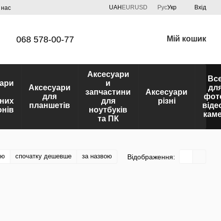
UAH
EUR
USD
Рус
Укр
Вхід
 нас
068 578-00-77
Мій кошик
Аксесуари
Вс
ари
и
Аксесуари
дл
запчастини
Аксесуари
для
фот
них
для
різні
планшетів
віде
нів
ноутбуків
кам
та ПК
тю
спочатку дешевше
за назвою
Відображення: