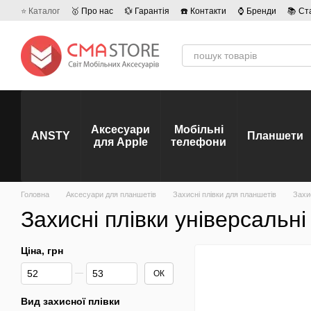
Перейти до основного контенту
⭐ Каталог
🥇 Про нас
💱 Гарантія
☎️ Контакти
⌚ Бренди
📚 Ст
💡 Наші вакансії
💬 Відгуки про магазин
🤝 Політика конфіденційно
Аксесуари
Мобільні
ANSTY
Планшети
для Apple
телефони
Головна
Аксесуари для планшетів
Захисні плівки для планшетів
Захи
Захисні плівки універсальн
Ціна, грн
Від Ціна, грн
До Ціна, грн
ОК
Вид захисної плівки