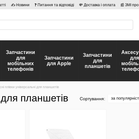
атті
✍ Новини
❓ Питання та відповіді
💸 Доставка і оплата
📰 ЗМІ про
сті
🛡️ Договір публічної оферти
👤 Автори
Запчастини
Аксесу
Запчастини
для
Запчастини
для
для
мобільних
для Apple
мобіль
планшетів
телефонів
телефо
сні плівки універсальні для планшетів
і для планшетів
за популярніс
Сортування: