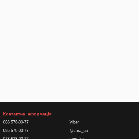
Контактна інформація
068 578-00-77
Viber
095 578-00-77
@cma_ua
073 578-00-77
sma_lviv