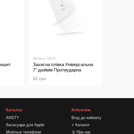
Артикул: 11019
аншет
Захисна плівка Універсальна
7" дюймів Протиударна
52 грн
Каталог
Клієнтам
ANSTY
Вхід до кабінету
Аксесуари для Apple
⭐ Каталог
Мобільні телефони
🥇 Про нас