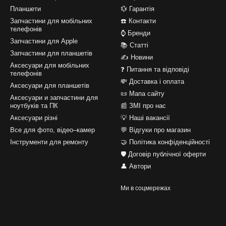
Планшети
💱 Гарантія
Запчастини для мобільних
☎️ Контакти
телефонів
⌚ Бренди
Запчастини для Apple
📚 Статті
Запчастини для планшетів
✍ Новини
Аксесуари для мобільних
❓ Питання та відповіді
телефонів
💸 Доставка і оплата
Аксесуари для планшетів
📜 Мапа сайту
Аксесуари и запчастини для
ноутбуків та ПК
📰 ЗМІ про нас
Аксесуари різні
💡 Наші вакансії
Все для фото, відео–камер
💬 Відгуки про магазин
Інструменти для ремонту
🤝 Політика конфіденційності
🛡️ Договір публічної оферти
👤 Автори
Ми в соцмережах