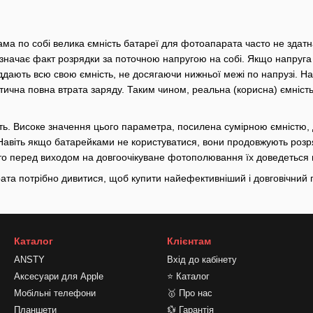
ама по собі велика ємність батареї для фотоапарата часто не здатн
значає факт розрядки за поточною напругою на собі. Якщо напруга
ддають всю свою ємність, не досягаючи нижньої межі по напрузі. На
тична повна втрата заряду. Таким чином, реальна (корисна) ємніст
ть. Високе значення цього параметра, посилена сумірною ємністю, 
. Навіть якщо батарейками не користуватися, вони продовжують роз
то перед виходом на довгоочікуване фотополювання їх доведеться в
ата потрібно дивитися, щоб купити найефективніший і довговічний 
Каталог
Клієнтам
ANSTY
Вхід до кабінету
Аксесуари для Apple
⭐ Каталог
Мобільні телефони
🥇 Про нас
Планшети
💱 Гарантія