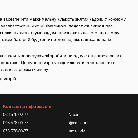
а забезпечити максимальну кількість знятих кадрів. У кожному
 виявляється нижче мінімальною, подається сигнал про
впаки, низька струмовіддача призводить до того, що в міру
ь таких батарей буде значно менше, ніж написано на їх
дозволить користувачеві зробити не одну сотню прекрасних
ряджатися. Це дуже прикро усвідомлювати, але таке життя.
загалі заряджати знову.
пристрій.
Контактна інформація
068 578-00-77
Viber
095 578-00-77
@cma_ua
073 578-00-77
sma_lviv