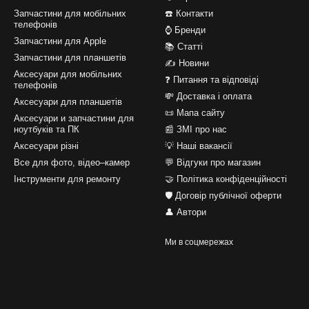
Запчастини для мобільних
☎️ Контакти
телефонів
⌚ Бренди
Запчастини для Apple
📚 Статті
Запчастини для планшетів
✍ Новини
Аксесуари для мобільних
❓ Питання та відповіді
телефонів
💸 Доставка і оплата
Аксесуари для планшетів
📜 Мапа сайту
Аксесуари и запчастини для
ноутбуків та ПК
📰 ЗМІ про нас
Аксесуари різні
💡 Наші вакансії
Все для фото, відео–камер
💬 Відгуки про магазин
Інструменти для ремонту
🤝 Політика конфіденційності
🛡️ Договір публічної оферти
👤 Автори
Ми в соцмережах