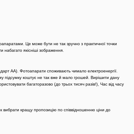
оапаратами. Це може бути не так зручно з практичної точки
и набагато якісніші зображення.
андарт AA). Фотоапарати споживають чимало електроенергії.
му підсумку коштує не так вже й мало грошей. Вирішити дану
овувати багаторазово (до трьох тисяч разів!), Час від часу
як вибрати кращу пропозицію по співвідношенню ціни до