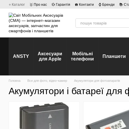
Перейти до основного контенту
⭐ Каталог
🥇 Про нас
💱 Гарантія
☎️ Контакти
⌚ Бренди
📚 Ст
💡 Наші вакансії
💬 Відгуки про магазин
🤝 Політика конфіденційно
Аксесуари
Мобільні
ANSTY
Планшети
для Apple
телефони
Головна
Все для фото, відео–камер
Акумулятори для фотоапаратів
Акумулятори і батареї для 