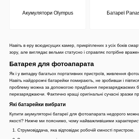
Акумулятори Olympus
Батареї Pana
Навіть в еру всюдисущих камер, прикріплених з усіх боків сма
зору, але виглядає вельми статусно і справляє потрібне враже
Батарея для фотоапарата
Як і у випадку багатьох портативних пристроїв, живлення фот
Навіть найдорожчі батарейки помирають, не зробивши і півтися
проблему можна за допомогою придбання перезаряджаємих бата
перезаряджаючи. Фактично кращі оригінальні сучасні зразки пр
Які батарейки вибрати
Купити акумуляторні батареї для фотоапарата недорого можна 
якості? Нижче ми пояснимо, чому найважливішими характерист
Струмовіддача, яка відповідає робочій ємності пристрою.