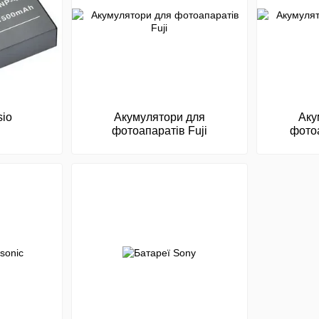
sio
Акумулятори для
Аку
фотоапаратів Fuji
фото