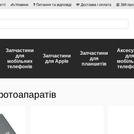
атті
✍ Новини
❓ Питання та відповіді
💸 Доставка і оплата
📰 ЗМІ про
сті
🛡️ Договір публічної оферти
👤 Автори
Запчастини
Аксесу
Запчастини
для
Запчастини
для
для
мобільних
для Apple
мобіль
планшетів
телефонів
телефо
фотоапаратів