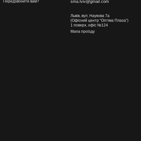
sma.lviv@gmail.com
Передзвонити вам?
Львів, вул. Наукова 7а
(Офісний центр “Оптіма Плаза”)
1 поверх, офіс №124
Мапа проїзду