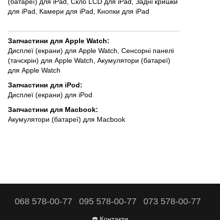
(батареї) для iPad
,
Скло LCD для iPad
,
Задні кришки
для iPad
,
Камери для iPad
,
Кнопки для iPad
Запчастини для Apple Watch
:
Дисплеї (екрани) для Apple Watch
,
Сенсорні панелі
(тачскрін) для Apple Watch
,
Акумулятори (батареї)
для Apple Watch
Запчастини для iPod
:
Дисплеї (екрани) для iPod
Запчастини для Macbook
:
Акумулятори (батареї) для Macbook
068 578-00-77
095 578-00-77
073 578-00-77
☎️ Контакти