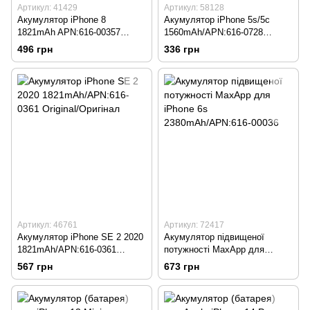
Артикул: 41429
Артикул: 58128
Акумулятор iPhone 8
Акумулятор iPhone 5s/5c
1821mAh APN:616-00357
1560mAh/APN:616-0728
Original/Оригінал
Original/Оригінал
496 грн
336 грн
Артикул: 46761
Артикул: 72417
Акумулятор iPhone SE 2 2020
Акумулятор підвищеної
1821mAh/APN:616-0361
потужності MaxApp для
Original/Оригінал
iPhone 6s 2380mAh/APN:616-
567 грн
673 грн
00036