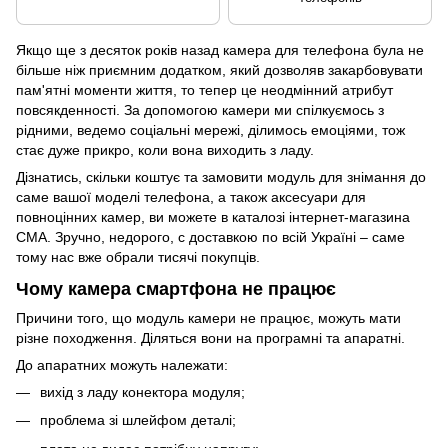
Якщо ще з десяток років назад камера для телефона була не
більше ніж приємним додатком, який дозволяв закарбовувати
пам'ятні моменти життя, то тепер це неодмінний атрибут
повсякденності. За допомогою камери ми спілкуємось з
рідними, ведемо соціальні мережі, ділимось емоціями, тож
стає дуже прикро, коли вона виходить з ладу.
Дізнатись, скільки коштує та замовити модуль для знімання до
саме вашої моделі телефона, а також
аксесуари для
повноцінних камер
, ви можете в каталозі інтернет-магазина
CMA. Зручно, недорого, с доставкою по всій Україні – саме
тому нас вже обрали тисячі покупців.
Чому камера смартфона не працює
Причини того, що модуль камери не працює, можуть мати
різне походження. Діляться вони на програмні та апаратні.
До апаратних можуть належати:
вихід з ладу конектора модуля;
проблема зі шлейфом деталі;