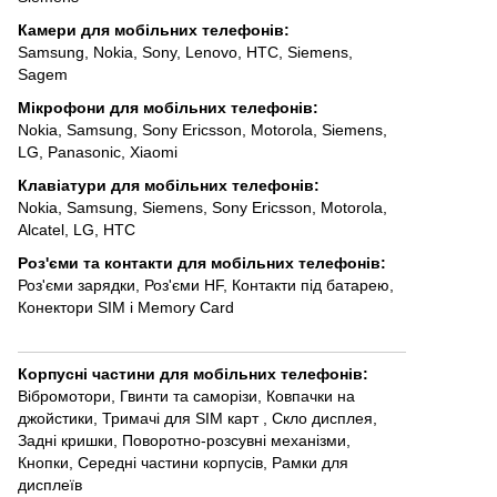
Камери для мобільних телефонів
:
Samsung
,
Nokia
,
Sony
,
Lenovo
,
HTC
,
Siemens
,
Sagem
Мікрофони для мобільних телефонів
:
Nokia
,
Samsung
,
Sony Ericsson
,
Motorola
,
Siemens
,
LG
,
Panasonic
,
Xiaomi
Клавіатури для мобільних телефонів
:
Nokia
,
Samsung
,
Siemens
,
Sony Ericsson
,
Motorola
,
Alcatel
,
LG
,
HTC
Роз'єми та контакти для мобільних телефонів
:
Роз'єми зарядки
,
Роз'єми HF
,
Контакти під батарею
,
Конектори SIM і Memory Card
Корпусні частини для мобільних телефонів
:
Вібромотори
,
Гвинти та саморізи
,
Ковпачки на
джойстики
,
Тримачі для SIM карт
,
Скло дисплея
,
Задні кришки
,
Поворотно-розсувні механізми
,
Кнопки
,
Середні частини корпусів
,
Рамки для
дисплеїв