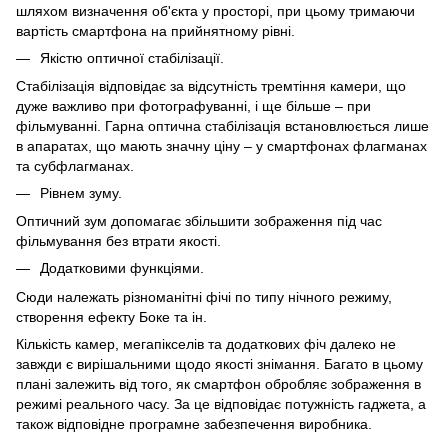
шляхом визначення об'єкта у просторі, при цьому тримаючи
вартість смартфона на прийнятному рівні.
Якістю оптичної стабілізації.
Стабілізація відповідає за відсутність тремтіння камери, що
дуже важливо при фотографуванні, і ще більше – при
фільмуванні. Гарна оптична стабілізація встановлюється лише
в апаратах, що мають значну ціну – у смартфонах флагманах
та субфлагманах.
Рівнем зуму.
Оптичний зум допомагає збільшити зображення під час
фільмування без втрати якості.
Додатковими функціями.
Сюди належать різноманітні фічі по типу нічного режиму,
створення ефекту Боке та ін.
Кількість камер, мегапікселів та додаткових фіч далеко не
завжди є вирішальними щодо якості знімання. Багато в цьому
плані залежить від того, як смартфон обробляє зображення в
режимі реального часу. За це відповідає потужність гаджета, а
також відповідне програмне забезпечення виробника.