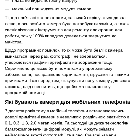
плата не видає потрібну напругу;
механічні пошкодження модуля камери.
Ті, що пов'язані з конекторами, зазвичай вирішуються доволі
легко, а ось розбита камера буде потребувати заміни, а також
спеціалізованих
інструментів для ремонту електроніки
для
роботи, тож у 100% випадках доведеться звернутися до
майстра.
Щодо програмних помилок, то їх може бути безліч: камера
вмикається через раз, фотографії не зберігаються,
утворюються графічні артефакти на зображенні тощо.
Спричинено це може бути помилками у програмному
забезпеченні, несправністю карти пам'яті, вірусами та іншими
причинами. Тож перед тим, як купувати нову камеру для свого
гаджета, слід впевнитись, що проблема полягає не у
програмній помилці.
Які бувають камери для мобільних телефонів
З десяток років тому в мобільні телефони встановлювались
доволі примітивні камери з невеликою роздільною здатністю в
0.1, 0.3, 1.3, 2.0 мегапікселів. Та сьогодні це дуже технологічні
багатокомпонентні цифрові модулі, які можуть знімати
неймовірної якості фотографії та відео. Сучасні камери