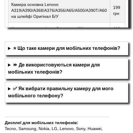
Камера основна Lenovo
199
A319/A390/A368/A376/A356/A65/A500/A390T/A60
грн
на шлейфі Оригінал Б/У
Камера для телефону Sagem my401x основна
116
Оригінал Б/У
грн
⭐ Що таке камери для мобільних телефонів?
⏩ Де використовуються камери для
мобільних телефонів?
✅ Як вибрати правильну камеру для мого
мобільного телефону?
Дисплеї для мобільних телефонів
:
Tecno
,
Samsung
,
Nokia
,
LG
,
Lenovo
,
Sony
,
Huawei
,