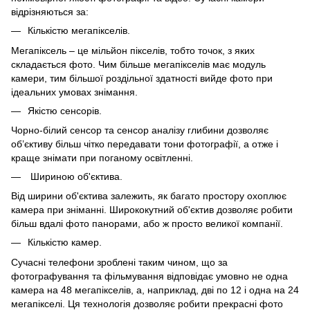
відрізняються за:
Кількістю мегапікселів.
Мегапіксель – це мільйон пікселів, тобто точок, з яких
складається фото. Чим більше мегапікселів має модуль
камери, тим більшої роздільної здатності вийде фото при
ідеальних умовах знімання.
Якістю сенсорів.
Чорно-білий сенсор та сенсор аналізу глибини дозволяє
об’єктиву більш чітко передавати тони фотографії, а отже і
краще знімати при поганому освітленні.
Шириною об'єктива.
Від ширини об'єктива залежить, як багато простору охоплює
камера при зніманні. Ширококутний об'єктив дозволяє робити
більш вдалі фото панорами, або ж просто великої компанії.
Кількістю камер.
Сучасні телефони зроблені таким чином, що за
фотографування та фільмування відповідає умовно не одна
камера на 48 мегапікселів, а, наприклад, дві по 12 і одна на 24
мегапікселі. Ця технологія дозволяє робити прекрасні фото