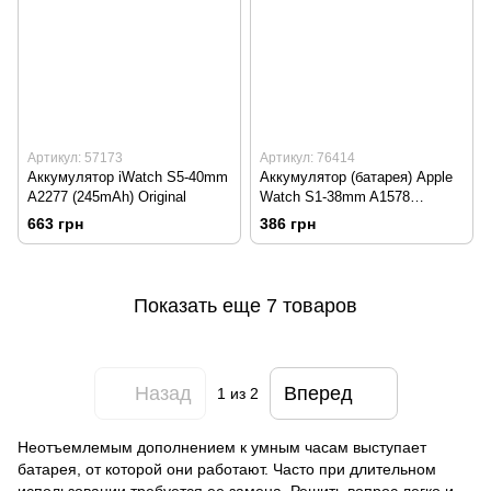
Артикул: 57173
Артикул: 76414
Аккумулятор iWatch S5-40mm
Аккумулятор (батарея) Apple
A2277 (245mAh) Original
Watch S1-38mm A1578
(205mAh) Original
663 грн
386 грн
Показать еще 7 товаров
Назад
Вперед
1
из 2
Неотъемлемым дополнением к
умным часам
выступает
батарея, от которой они работают. Часто при длительном