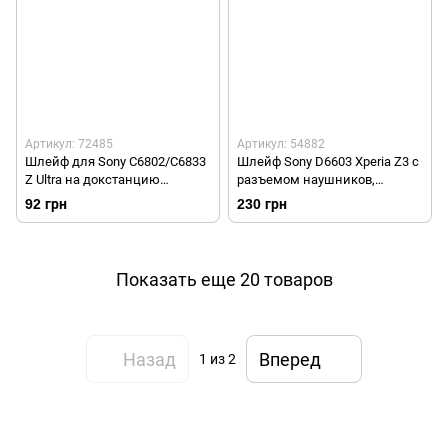
Артикул: 72485
Артикул: 54882
Шлейф для Sony C6802/C6833
Шлейф Sony D6603 Xperia Z3 с
Z Ultra на докстанцию
разъемом наушников,
Оригинал Б/У
датчиком приближения
92 грн
230 грн
Original
Показать еще 20 товаров
Назад
Вперед
1
из 2