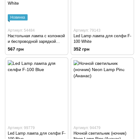
Новинка
Артикул: 54484
Артикул: 79143
Настольная лампа с колонкой
Led Lamp лампа для селфи F-
и беспроводной зарядкой
100 White
Google Small G63 Smart Led
567 грн
352 грн
and Music Speaker 300mHa
with Wireless Charging 10W
White
Артикул: 99779
Артикул: 94479
Led Lamp лампа для селфи F-
Ночной светильник (ночник)
100 Blue
Neon Lamp Pine (Ананас)