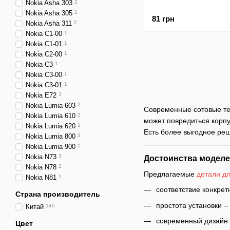
Nokia Asha 303
2
Nokia Asha 305
1
81 грн
Nokia Asha 311
2
Nokia C1-00
1
Nokia C1-01
1
Nokia C2-00
1
Nokia C3
1
Nokia C3-00
1
Nokia C3-01
1
Nokia E72
3
Nokia Lumia 603
2
Современные сотовые т
Nokia Lumia 610
2
может повредиться корпу
Nokia Lumia 620
1
Есть более выгодное ре
Nokia Lumia 800
3
Nokia Lumia 900
1
Nokia N73
3
Достоинства модел
Nokia N78
2
Предлагаемые
детали д
Nokia N81
1
соответствие конкре
Страна производитель
простота установки –
Китай
140
современный дизайн 
Цвет