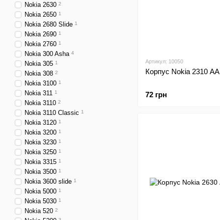
Nokia 2630
2
Nokia 2650
1
Nokia 2680 Slide
1
Nokia 2690
1
Nokia 2760
1
Nokia 300 Asha
4
Артикул: 10050
Nokia 305
1
Корпус Nokia 2310 АА
Nokia 308
2
Nokia 3100
1
Nokia 311
1
72 грн
Nokia 3110
2
Nokia 3110 Classic
1
Nokia 3120
1
Nokia 3200
1
Nokia 3230
1
Nokia 3250
1
Nokia 3315
1
Nokia 3500
1
Nokia 3600 slide
1
Nokia 5000
1
Nokia 5030
1
Nokia 520
2
3