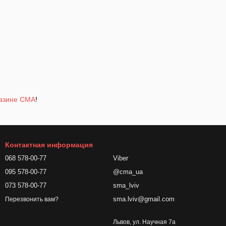
газине СМА
!
Контактная информация
068 578-00-77
Viber
095 578-00-77
@cma_ua
073 578-00-77
sma_lviv
sma.lviv@gmail.com
Перезвонить вам?
Львов, ул. Научная 7а