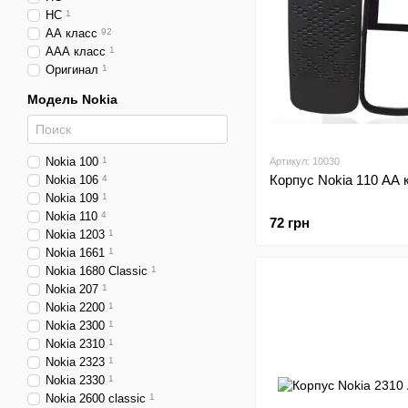
HC
1
АА класс
92
ААА класс
1
Оригинал
1
Модель Nokia
Nokia 100
1
Артикул: 10030
Корпус Nokia 110 АА 
Nokia 106
4
Nokia 109
1
Nokia 110
4
72 грн
Nokia 1203
1
Nokia 1661
1
Nokia 1680 Classic
1
Nokia 207
1
Nokia 2200
1
Nokia 2300
1
Nokia 2310
1
Nokia 2323
1
Nokia 2330
1
Nokia 2600 classic
1