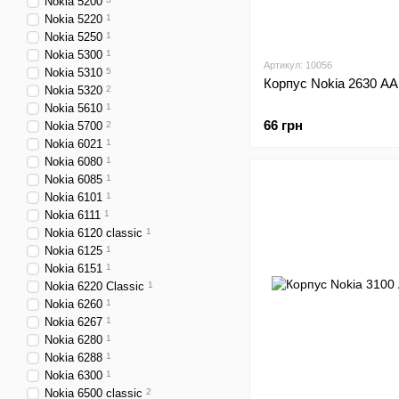
Nokia 5200
Nokia 5220
1
Nokia 5250
1
Nokia 5300
1
Артикул: 10056
Nokia 5310
5
Корпус Nokia 2630 АА
Nokia 5320
2
Nokia 5610
1
66 грн
Nokia 5700
2
Nokia 6021
1
Nokia 6080
1
Nokia 6085
1
Nokia 6101
1
Nokia 6111
1
Nokia 6120 classic
1
Nokia 6125
1
Nokia 6151
1
Nokia 6220 Classic
1
Nokia 6260
1
Nokia 6267
1
Nokia 6280
1
Nokia 6288
1
Nokia 6300
1
Nokia 6500 classic
2