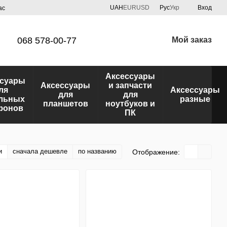
UAH
EUR
USD
Рус
Укр
Вход
ас
068 578-00-77
Мой заказ
Аксессуары
ссуары
Аксессуары
и запчасти
ля
Аксессуары
для
для
льных
разные
планшетов
ноутбуков и
фонов
ПК
и
сначала дешевле
по названию
Отображение: