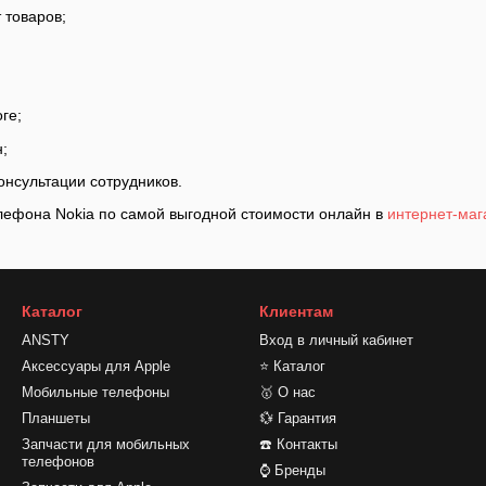
 товаров;
;
ге;
;
нсультации сотрудников.
лефона Nokia по самой выгодной стоимости онлайн в
интернет-ма
Каталог
Клиентам
ANSTY
Вход в личный кабинет
Аксессуары для Apple
⭐ Каталог
Мобильные телефоны
🥇 О нас
Планшеты
💱 Гарантия
Запчасти для мобильных
☎️ Контакты
телефонов
⌚ Бренды