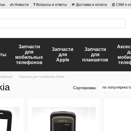
тьи
✍ Новости
❓ Вопросы и ответы
💸 Доставка и оплата
📰 СМИ о н
иальности
🛡️ Договор публичной оферты
👤 Авторы
Запчасти
Аксе
Запчасти
Запчасти
для
д
еты
для
для
мобильных
моби
Apple
планшетов
телефонов
теле
елефонов
Корпуса для телефонов Nokia
kia
по популярност
Сортировка: