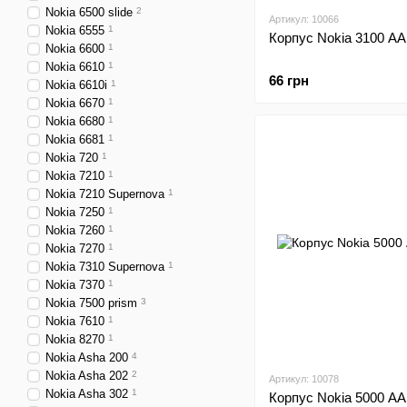
Nokia 6500 slide
2
Артикул: 10066
Nokia 6555
1
Корпус Nokia 3100 АА
Nokia 6600
1
Nokia 6610
1
66 грн
Nokia 6610i
1
Nokia 6670
1
Nokia 6680
1
Nokia 6681
1
Nokia 720
1
Nokia 7210
1
Nokia 7210 Supernova
1
Nokia 7250
1
Nokia 7260
1
Nokia 7270
1
Nokia 7310 Supernova
1
Nokia 7370
1
Nokia 7500 prism
3
Nokia 7610
1
Nokia 8270
1
Nokia Asha 200
4
Nokia Asha 202
2
Артикул: 10078
Nokia Asha 302
1
Корпус Nokia 5000 АА