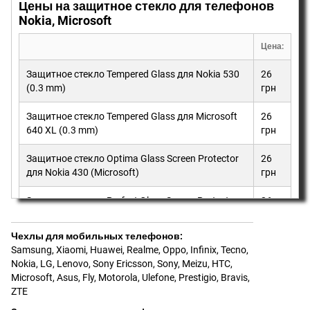
Цены на защитное стекло для телефонов
Nokia, Microsoft
Цена:
Защитное стекло Tempered Glass для Nokia 530
26
(0.3 mm)
грн
Защитное стекло Tempered Glass для Microsoft
26
640 XL (0.3 mm)
грн
Защитное стекло Optima Glass Screen Protector
26
для Nokia 430 (Microsoft)
грн
Защитное стекло Perfect Glass Screen Protector
26
для Microsoft 630 (0.18 mm)
грн
Чехлы для мобильных телефонов
:
Samsung
,
Xiaomi
,
Huawei
,
Realme
,
Oppo
,
Infinix
,
Tecno
,
Nokia
,
LG
,
Lenovo
,
Sony Ericsson, Sony
,
Meizu
,
HTC
,
Microsoft
,
Asus
,
Fly
,
Motorola
,
Ulefone
,
Prestigio
,
Bravis
,
ZTE