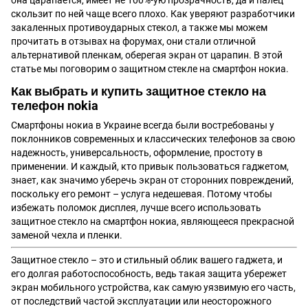
она царапается, имеет не 100%-ую прозрачность, да и палец
скользит по ней чаще всего плохо. Как уверяют разработчики
закаленных противоударных стекол, а также мы можем
прочитать в отзывах на форумах, они стали отличной
альтернативой пленкам, оберегая экран от царапин. В этой
статье мы поговорим о защитном стекле на смартфон нокиа.
Как выбрать и купить защитное стекло на
телефон nokia
Смартфоны нокиа в Украине всегда были востребованы у
поклонников современных и
классических телефонов
за свою
надежность, универсальность, оформление, простоту в
применении. И каждый, кто привык пользоваться гаджетом,
знает, как значимо уберечь экран от сторонних повреждений,
поскольку его ремонт – услуга недешевая. Потому чтобы
избежать поломок дисплея, лучше всего использовать
защитное стекло на смартфон нокиа, являющееся прекрасной
заменой
чехла
и пленки.
Защитное стекло – это и стильный облик вашего гаджета, и
его долгая работоспособность, ведь такая защита убережет
экран мобильного устройства
, как самую уязвимую его часть,
от последствий частой эксплуатации или неосторожного