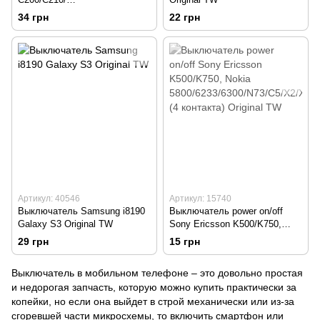
С230/D900/D900i/E840/X100
34 грн
22 грн
Артикул: 40546
Артикул: 15740
Выключатель Samsung i8190
Выключатель power on/off
Galaxy S3 Original TW
Sony Ericsson K500/K750,
Nokia
29 грн
15 грн
5800/6233/6300/N73/C5/X2/X3
(4 контакта) Original TW
Выключатель в мобильном телефоне – это довольно простая
и недорогая запчасть, которую можно купить практически за
копейки, но если она выйдет в строй механически или из-за
сгоревшей части
микросхемы
, то включить смартфон или