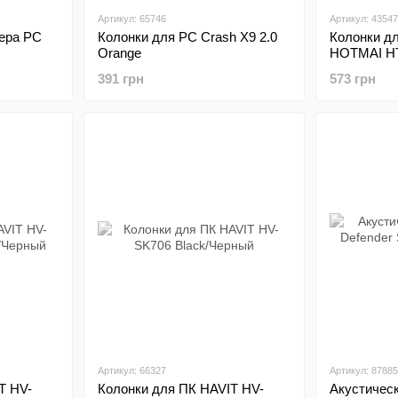
Артикул: 65746
Артикул: 43547
ера PC
Колонки для PC Crash X9 2.0
Колонки д
Orange
HOTMAI HT-
391 грн
573 грн
Артикул: 66327
Артикул: 87885
T HV-
Колонки для ПК HAVIT HV-
Акустическ