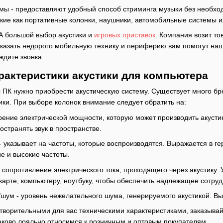
емы - предоставляют удобный способ стриминга музыки без необхо
такие как портативные колонки, наушники, автомобильные системы
А большой выбор акустики и
игровых приставок
. Компания возит то
Заказать недорого мобильную технику и периферию вам помогут на
ждите звонка.
рактеристики акустики для компьютера
ПК нужно приобрести акустическую систему. Существует много бр
ики. При выборе колонок внимание следует обратить на:
ение электрической мощности, которую может производить акустика
странять звук в пространстве.
 указывает на частоты, которые воспроизводятся. Выражается в ге
ие и высокие частоты.
сопротивление электрического тока, проходящего через акустику. 
 карте, компьютеру, ноутбуку, чтобы обеспечить надлежащее сотру
шум - уровень нежелательного шума, генерируемого акустикой. Вы
творительными для вас техническими характеристиками, заказывай
аково лояльно относимся к розничным и оптовым покупателям.