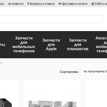
тьи
✍ Новости
❓ Вопросы и ответы
💸 Доставка и оплата
📰 СМИ о н
иальности
🛡️ Договор публичной оферты
👤 Авторы
Запчасти
Аксе
Запчасти
Запчасти
для
д
еты
для
для
мобильных
моби
Apple
планшетов
телефонов
теле
мы
по популярност
Сортировка: