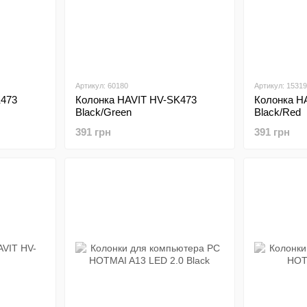
Артикул: 60180
Артикул: 15319
K473
Колонка HAVIT HV-SK473
Колонка H
Black/Green
Black/Red
391 грн
391 грн