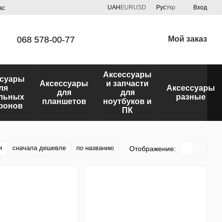
UAH
EUR
USD
Рус
Укр
Вход
ас
068 578-00-77
Мой заказ
Аксессуары
ссуары
Аксессуары
и запчасти
ля
Аксессуары
для
для
льных
разные
планшетов
ноутбуков и
фонов
ПК
и
сначала дешевле
по названию
Отображение: