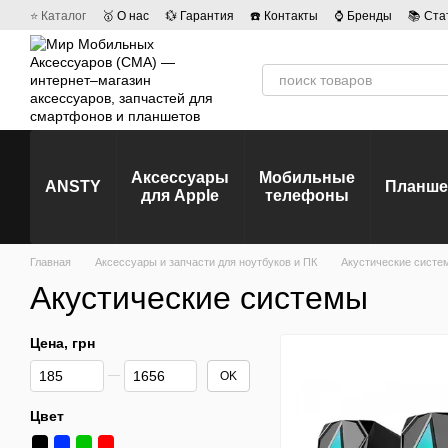
Перейти к основному контенту
⭐ Каталог
🥇 О нас
💱 Гарантия
☎️ Контакты
⌚ Бренды
📚 Ста
💡 Наши вакансии
💬 Отзывы о магазине
🤝 Политика конфиденц
Аксессуары
Мобильные
ANSTY
Планш
для Apple
телефоны
Главная
Аксессуары и запчасти для ноутбуков и ПК
Акустические систе
Акустические системы
Цена, грн
От Цена, грн
До Цена, грн
OK
Цвет