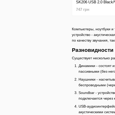
SK206 USB 2.0 Black
747 грн
Компьютеры, ноутбуки и
устройство - акустическ
по качеству звучания, т
Разновидности 
Существует несколько ра
Динамики - состоят и
пассивными (без него
Наушники - насчитыв
беспроводными (через
Soundbar - устройст
подключается через 
USB-аудиоинтерфейсы
акустическими систем