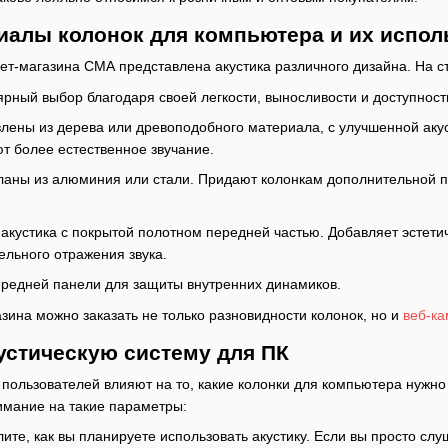
иалы колонок для компьютера и их испол
нет-магазина СМА представлена акустика различного дизайна. На с
ярный выбор благодаря своей легкости, выносливости и доступност
влены из дерева или древоподобного материала, с улучшенной ак
т более естественное звучание.
ланы из алюминия или стали. Придают колонкам дополнительной пр
- акустика с покрытой полотном передней частью. Добавляет эстети
льного отражения звука.
передней панели для защиты внутренних динамиков.
зина можно заказать не только разновидности колонок, но и
веб-к
устическую систему для ПК
пользователей влияют на то, какие колонки для компьютера нужно 
имание на такие параметры:
ите, как вы планируете использовать акустику. Если вы просто сл