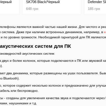
/Черный
SK706 Black/Черный
Defender 
Black
648 грн
185 грн
 телефоны являются важной частью нашей жизни. Для чистого и ре
ая система. Даже при наличии встроенных динамиков, например, в
н
ак и по уровню громкости. Необходимой гарнитурой для ПК являютс
акустических систем для ПК
зновидностей акустических систем:
з двух и более колонок, которые подключаются к ПК или звуковой 
).
ают два динамика, которые размещены на ушах пользователя. Бы
 Bluetooth).
во, которое содержит несколько колонок и предназначено для улучш
кабель или беспроводно.
 - созданы для увеличения качества звука и подключаются через 
ами, наушниками и т.д.