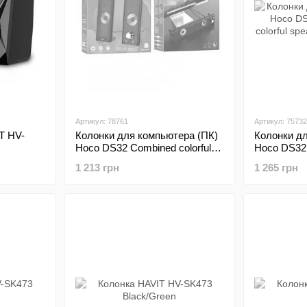
Артикул: 78761
Артикул: 75732
T HV-
Колонки для компьютера (ПК)
Колонки д
Hoco DS32 Combined colorful
Hoco DS32
speaker Black
colorful spe
1 213 грн
1 265 грн
Black