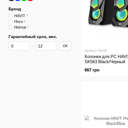
Бренд
HAVIT
3
Hoco
2
Hotmai
7
Гарантийный срок, мес.
От Гарантийный срок, мес.
До Гарантийный срок, мес.
OK
Артикул: 30440
Колонки для PC HAVI
SK563 Black/Черный
667 грн