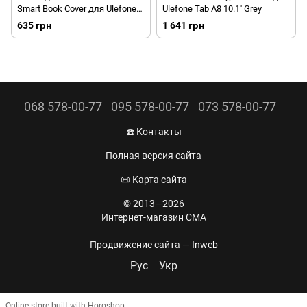
Smart Book Cover для Ulefone
Ulefone Tab A8 10.1'' Grey
Tab W10 Gray (Серый)
635 грн
1 641 грн
068 578-00-77
095 578-00-77
073 578-00-77
☎️ Контакты
Полная версия сайта
📜 Карта сайта
© 2013—2026
Интернет-магазин CMA
Продвижение сайта —
Inweb
Рус
Укр
Online store built with Horoshop