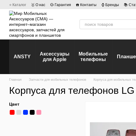
Перейти к основному контенту
⭐ Каталог
🥇 О нас
💱 Гарантия
☎️ Контакты
⌚ Бренды
📚 Ста
💡 Наши вакансии
💬 Отзывы о магазине
🤝 Политика конфиденц
Аксессуары
Мобильные
ANSTY
Планш
для Apple
телефоны
Главная
Запчасти для мобильных телефонов
Корпуса для мобильных т
Корпуса для телефонов LG
Цвет