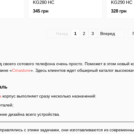
KG280 HC
KG290 HC
345 грн
328 грн
Назад
1
2
3
Вперед
 своего сотового телефона очень просто. Поможет в этом новый 
зине «
Cmastore
». Здесь клиентов ждет обширный каталог высокока
аль
а
корпус выполняет сразу несколько назначений:
еталей;
ие дизайна всего устройства.
правлялись с этими задачами, они изготавливаются из современны