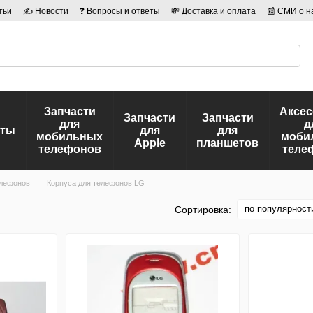
тьи
✍ Новости
❓ Вопросы и ответы
💸 Доставка и оплата
📰 СМИ о н
иальности
🛡️ Договор публичной оферты
👤 Авторы
Запчасти
Аксе
Запчасти
Запчасти
для
д
еты
для
для
мобильных
моби
Apple
планшетов
телефонов
теле
елефонов
Корпуса для телефонов LG
по популярност
Сортировка: