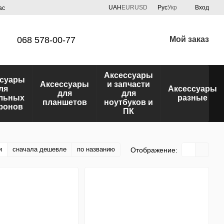
UAH
EUR
USD
Рус
Укр
Вход
ас
068 578-00-77
Мой заказ
Аксессуары
ссуары
Аксессуары
и запчасти
ля
Аксессуары
для
для
льных
разные
планшетов
ноутбуков и
фонов
ПК
и
сначала дешевле
по названию
Отображение: