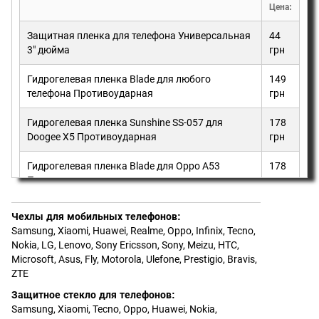
Цена:
Защитная пленка для телефона Универсальная
44
3" дюйма
грн
Гидрогелевая пленка Blade для любого
149
телефона Противоударная
грн
Гидрогелевая пленка Sunshine SS-057 для
178
Doogee X5 Противоударная
грн
Гидрогелевая пленка Blade для Oppo A53
178
Противоударная
грн
Чехлы для мобильных телефонов
:
Samsung
,
Xiaomi
,
Huawei
,
Realme
,
Oppo
,
Infinix
,
Tecno
,
Nokia
,
LG
,
Lenovo
,
Sony Ericsson, Sony
,
Meizu
,
HTC
,
Microsoft
,
Asus
,
Fly
,
Motorola
,
Ulefone
,
Prestigio
,
Bravis
,
ZTE
Защитное стекло для телефонов
:
Samsung
,
Xiaomi
,
Tecno
,
Oppo
,
Huawei
,
Nokia,