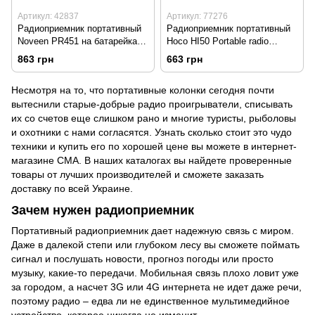
Артикул: 42837
Артикул: 77276
Радиоприемник портативный
Радиоприемник портативный
Noveen PR451 на батарейках
Hoco HI50 Portable radio
2 шт. R20 (size D)
AM/FM USB/TF/BT5.3 5W
863 грн
663 грн
Black
Несмотря на то, что
портативные колонки
сегодня почти
вытеснили старые-добрые радио проигрыватели, списывать
их со счетов еще слишком рано и многие туристы, рыболовы
и охотники с нами согласятся. Узнать сколько стоит это чудо
техники и купить его по хорошей цене вы можете в интернет-
магазине СМА. В наших каталогах вы найдете проверенные
товары от лучших производителей и сможете заказать
доставку по всей Украине.
Зачем нужен радиоприемник
Портативный радиоприемник дает надежную связь с миром.
Даже в далекой степи или глубоком лесу вы сможете поймать
сигнал и послушать новости, прогноз погоды или просто
музыку, какие-то передачи. Мобильная связь плохо ловит уже
за городом, а насчет 3G или 4G интернета не идет даже речи,
поэтому радио – едва ли не единственное мультимедийное