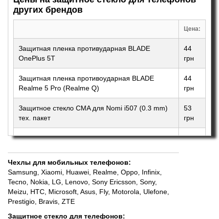
других брендов
Цена:
Защитная пленка противударная BLADE
44
OnePlus 5T
грн
Защитная пленка противоударная BLADE
44
Realme 5 Pro (Realme Q)
грн
Защитное стекло CMA для Nomi i507 (0.3 mm)
53
тех. пакет
грн
Керамическое защитное стекло для Realme
116
3/A7/A5s Ceramics Black тех.пак.
грн
Чехлы для мобильных телефонов
:
Samsung
,
Xiaomi
,
Huawei
,
Realme
,
Oppo
,
Infinix
,
Tecno
,
Nokia
,
LG
,
Lenovo
,
Sony Ericsson, Sony
,
Meizu
,
HTC
,
Microsoft
,
Asus
,
Fly
,
Motorola
,
Ulefone
,
Prestigio
,
Bravis
,
ZTE
Защитное стекло для телефонов
: