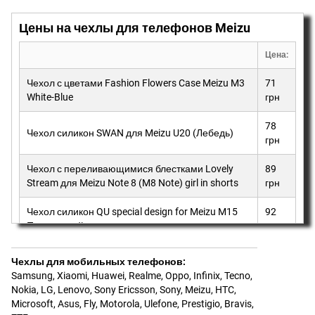
Цены на чехлы для телефонов Meizu
Цена:
Чехол с цветами Fashion Flowers Case Meizu M3
71
White-Blue
грн
78
Чехол силикон SWAN для Meizu U20 (Лебедь)
грн
Чехол с переливающимися блестками Lovely
89
Stream для Meizu Note 8 (M8 Note) girl in shorts
грн
Чехол силикон QU special design for Meizu M15
92
Прозрачный
грн
Чехлы для мобильных телефонов
:
Samsung
,
Xiaomi
,
Huawei
,
Realme
,
Oppo
,
Infinix
,
Tecno
,
Nokia
,
LG
,
Lenovo
,
Sony Ericsson, Sony
,
Meizu
,
HTC
,
Microsoft
,
Asus
,
Fly
,
Motorola
,
Ulefone
,
Prestigio
,
Bravis
,