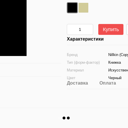
Купить
Характеристики
Бренд
Nillkin (Cop
Тип (форм-фактор)
Книжка
Материал
Искусствен
Цвет
Черный
Доставка
Оплата