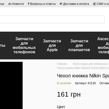
тьи
✍ Новости
❓ Вопросы и ответы
💸 Доставка и оплата
📰 СМИ о н
иальности
🛡️ Договор публичной оферты
👤 Авторы
Запчасти
Аксе
Запчасти
Запчасти
для
д
еты
для
для
мобильных
моби
Apple
планшетов
телефонов
теле
Главная
Аксессуары для мобильных
Чехол книжка Nilkin Sparkle Series Meizu 
Чехол книжка Nilkin Sp
В наличии
Артикул: 41130
Остави
161 грн
Цвет