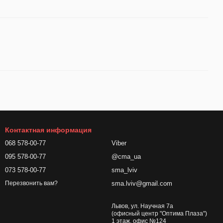
Контактная информация
068 578-00-77
Viber
095 578-00-77
@cma_ua
073 578-00-77
sma_lviv
sma.lviv@gmail.com
Перезвонить вам?
Львов, ул. Научная 7а
(офисный центр "Оптима Плаза")
1 этаж, офис №124