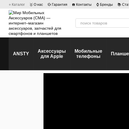
Перейти к основному контенту
⭐ Каталог
🥇 О нас
💱 Гарантия
☎️ Контакты
⌚ Бренды
📚 Ста
💡 Наши вакансии
💬 Отзывы о магазине
🤝 Политика конфиденц
Аксессуары
Мобильные
ANSTY
Планш
для Apple
телефоны