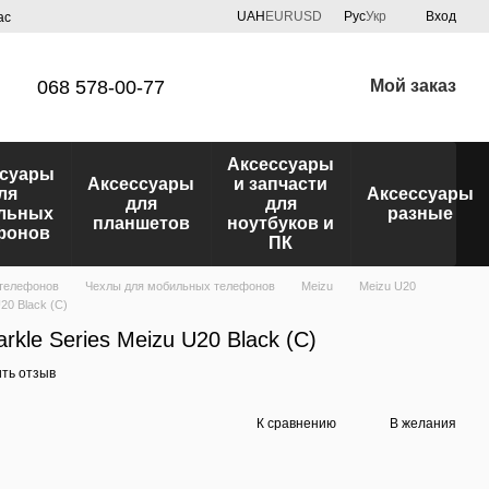
UAH
EUR
USD
Рус
Укр
Вход
ас
068 578-00-77
Мой заказ
Аксессуары
ссуары
Аксессуары
и запчасти
ля
Аксессуары
для
для
льных
разные
планшетов
ноутбуков и
фонов
ПК
 телефонов
Чехлы для мобильных телефонов
Meizu
Meizu U20
U20 Black (C)
arkle Series Meizu U20 Black (C)
ть отзыв
К сравнению
В желания