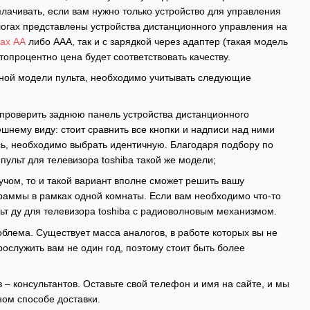
лачивать, если вам нужно только устройство для управления
алогах представлены устройства дистанционного управления на
ах АА
либо ААА, так и с зарядкой через адаптер (такая модель
стопроцентно цена будет соответствовать качеству.
нной модели пульта, необходимо учитывать следующие
 и проверить заднюю панель устройства дистанционного
ешнему виду: стоит сравнить все кнопки и надписи над ними
ись, необходимо выбрать идентичную. Благодаря подбору по
пульт для телевизора toshiba такой же модели;
чом, то и такой вариант вполне сможет решить вашу
раммы в рамках одной комнаты. Если вам необходимо что-то
льт ду для телевизора toshiba с радиоволновым механизмом.
облема. Существует масса аналогов, в работе которых вы не
ослужить вам не один год, поэтому стоит быть более
– консультантов. Оставьте свой телефон и имя на сайте, и мы
ном способе доставки.