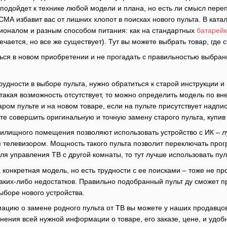
подойдет к технике любой модели и плана, но есть ли смысл переп
СМА избавит вас от лишних хлопот в поисках нового пульта. В кат
ционалом и разным способом питания: как на стандартных
батарейк
чается, но все же существует). Тут вы можете выбрать товар, где 
ться в новом приобретении и не прогадать с правильностью выбра
трудности в выборе пульта, нужно обратиться к старой инструкции
такая возможность отсутствует, то можно определить модель по вн
аром пульте и на новом товаре, если на пульте присутствует надп
е совершить оригинальную и точную замену старого пульта, купив 
илищного помещения позволяют использовать устройство с ИК – лу
 телевизором. Мощность такого пульта позволит переключать прог
ля управления ТВ с другой комнаты, то тут лучше использовать пу
конкретная модель, но есть трудности с ее поисками – тоже не пр
аких-либо недостатков. Правильно подобранный пульт ду сможет пр
ыборе нового устройства.
цию о замене родного пульта от ТВ вы можете у наших продавцов 
нения всей нужной информации о товаре, его заказе, цене, и удоб