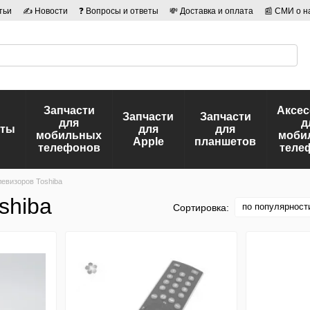
тьи
✍ Новости
❓ Вопросы и ответы
💸 Доставка и оплата
📰 СМИ о н
иальности
🛡️ Договор публичной оферты
👤 Авторы
Запчасти
Аксе
Запчасти
Запчасти
для
д
еты
для
для
мобильных
моби
Apple
планшетов
телефонов
теле
левизоров Toshiba
shiba
по популярност
Сортировка: