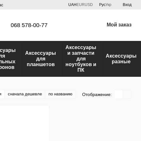
UAH
EUR
USD
Рус
Укр
Вход
ас
068 578-00-77
Мой заказ
Аксессуары
ссуары
Аксессуары
и запчасти
ля
Аксессуары
для
для
льных
разные
планшетов
ноутбуков и
фонов
ПК
и
сначала дешевле
по названию
Отображение: