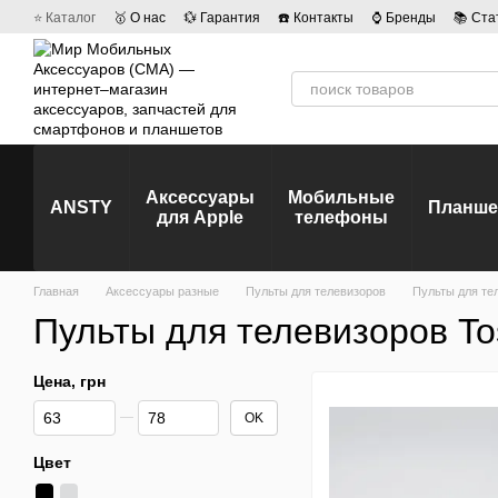
Перейти к основному контенту
⭐ Каталог
🥇 О нас
💱 Гарантия
☎️ Контакты
⌚ Бренды
📚 Ста
💡 Наши вакансии
💬 Отзывы о магазине
🤝 Политика конфиденц
Аксессуары
Мобильные
ANSTY
Планш
для Apple
телефоны
Главная
Аксессуары разные
Пульты для телевизоров
Пульты для те
Пульты для телевизоров To
Цена, грн
От Цена, грн
До Цена, грн
OK
Цвет