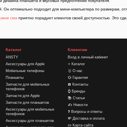
м дизайна планшета и вкусовых предпочтений покупателя.
ой. Он оптимально подходит для мини-компьютера по размерам, от
азине сма
приятно порадуют клиентов своей доступностью. Это сде
Каталог
Клиентам
ANSTY
Вход в личный кабинет
Аксессуары для Apple
⭐ Каталог
Мобильные телефоны
🥇 О нас
Планшеты
💱 Гарантия
Запчасти для мобильных
☎️ Контакты
телефонов
⌚ Бренды
Запчасти для Apple
📚 Статьи
Запчасти для планшетов
✍ Новости
Аксессуары для мобильных
❓ Вопросы и ответы
телефонов
💸 Доставка и оплата
Аксессуары для планшетов
📜 Карта сайта