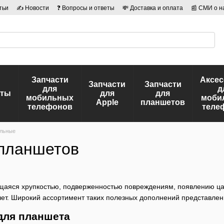
тьи
✍ Новости
❓ Вопросы и ответы
💸 Доставка и оплата
📰 СМИ о н
иальности
🛡️ Договор публичной оферты
👤 Авторы
Запчасти
Аксе
Запчасти
Запчасти
для
д
еты
для
для
мобильных
моби
Apple
планшетов
телефонов
теле
льные
 планшетов
щаяся хрупкостью, подверженностью повреждениям, появлению ца
ет. Широкий ассортимент таких полезных дополнений представлен 
для планшета