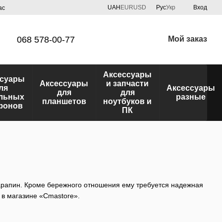
UAH
EUR
USD
Рус
Укр
Вход
ас
068 578-00-77
Мой заказ
Аксессуары
ссуары
Аксессуары
и запчасти
ля
Аксессуары
для
для
льных
разные
планшетов
ноутбуков и
фонов
ПК
рапин. Кроме бережного отношения ему требуется надежная
в магазине «Cmastore».