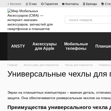
Перейти к основному контенту
⭐ Каталог
🥇 О нас
💱 Гарантия
☎️ Контакты
⌚ Бренды
📚 Ста
💡 Наши вакансии
💬 Отзывы о магазине
🤝 Политика конфиденц
Аксессуары
Мобильные
ANSTY
Планш
для Apple
телефоны
Главная
Аксессуары для планшетов
Чехлы для планшетов
Универса
Универсальные чехлы для
Экран на планшетных компьютерах – важная деталь, отличаю
защита. Она обеспечивается универсальным чехлом на планш
Преимущества универсального чехла 