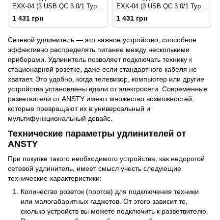
EXK-04 (3 USB QC 3.0/1 Type-
EXK-04 (3 USB QC 3.0/1 Type-
C PD/4xSocket) White
C PD/4xSocket) Black
1 431 грн
1 431 грн
Сетевой удлинитель — это важное устройство, способное
эффективно распределять питание между несколькими
приборами. Удлинитель позволяет подключать технику к
стационарной розетке, даже если стандартного кабеля не
хватает. Это удобно, когда телевизор, компьютер или другие
устройства установлены вдали от электросети. Современные
разветвители от ANSTY имеют множество возможностей,
которые превращают их в универсальный и
мультифункциональный девайс.
Технические параметры удлинителей от
ANSTY
При покупке такого необходимого устройства, как недорогой
сетевой удлинитель, имеет смысл учесть следующие
технические характеристики:
Количество розеток (портов) для подключения техники
или малогабаритных гаджетов. От этого зависит то,
сколько устройств вы можете подключить к разветвителю.