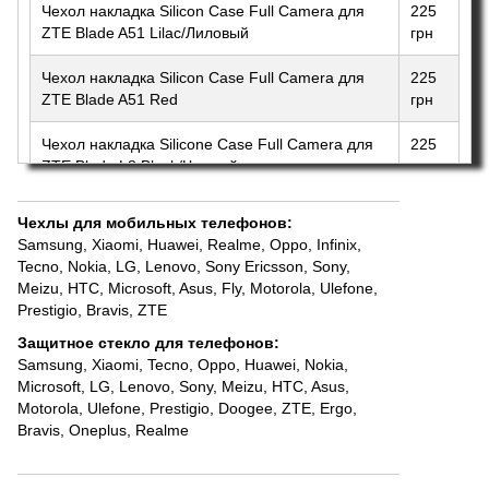
Чехол накладка Silicon Case Full Camera для
225
ZTE Blade A51 Lilac/Лиловый
грн
Чехол накладка Silicon Case Full Camera для
225
ZTE Blade A51 Red
грн
Чехол накладка Silicone Case Full Camera для
225
ZTE Blade L8 Black/Черный
грн
Чехлы для мобильных телефонов
:
Samsung
,
Xiaomi
,
Huawei
,
Realme
,
Oppo
,
Infinix
,
Tecno
,
Nokia
,
LG
,
Lenovo
,
Sony Ericsson, Sony
,
Meizu
,
HTC
,
Microsoft
,
Asus
,
Fly
,
Motorola
,
Ulefone
,
Prestigio
,
Bravis
,
ZTE
Защитное стекло для телефонов
:
Samsung
,
Xiaomi
,
Tecno
,
Oppo
,
Huawei
,
Nokia,
Microsoft
,
LG
,
Lenovo
,
Sony
,
Meizu
,
HTC
,
Asus
,
Motorola
,
Ulefone
,
Prestigio
,
Doogee
,
ZTE
,
Ergo
,
Bravis
,
Oneplus
,
Realme