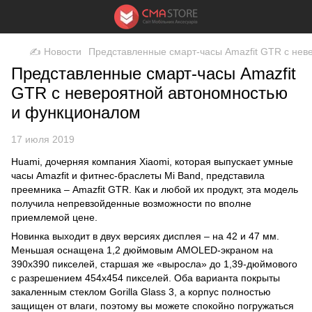
✍ Новости
Представленные смарт-часы Amazfit GTR с не
Представленные смарт-часы Amazfit
GTR с невероятной автономностью
и функционалом
17 июля 2019
Huami, дочерняя компания Xiaomi, которая выпускает
умные
часы Amazfit
и
фитнес-браслеты Mi Band
, представила
преемника – Amazfit GTR. Как и любой их продукт, эта модель
получила непревзойденные возможности по вполне
приемлемой цене.
Новинка выходит в двух версиях дисплея – на 42 и 47 мм.
Меньшая оснащена 1,2 дюймовым AMOLED-экраном на
390х390 пикселей, старшая же «выросла» до 1,39-дюймового
с разрешением 454х454 пикселей. Оба варианта покрыты
закаленным стеклом Gorilla Glass 3, а корпус полностью
защищен от влаги, поэтому вы можете спокойно погружаться