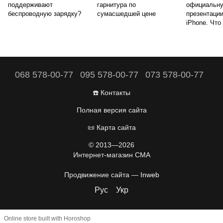
поддерживают
гарнитура по
официальну
беспроводную зарядку?
сумасшедшей цене
презентаци
iPhone. Что
068 578-00-77
095 578-00-77
073 578-00-77
☎️ Контакты
Полная версия сайта
📜 Карта сайта
© 2013—2026
Интернет-магазин CMA
Продвижение сайта —
Inweb
Рус
Укр
Online store built with Horoshop