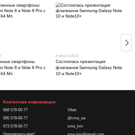
9
8 августа 2019
енные смартфоны
Состоялась презентация
i Note 8 и Note 8 Pro с
флагманов Samsung Galaxy Note
 64 Мп
10 и Note10+
Контактная информация
068 578-00-77
Viber
095 578-00-77
@cma_ua
073 578-00-77
sma_lviv
sma.lviv@gmail.com
Перезвонить вам?