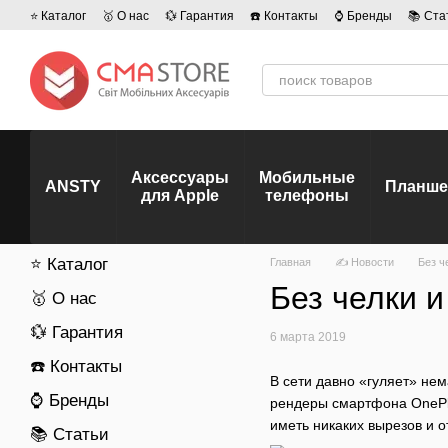
Перейти к основному контенту
⭐ Каталог
🥇 О нас
💱 Гарантия
☎️ Контакты
⌚ Бренды
📚 Ста
💡 Наши вакансии
💬 Отзывы о магазине
🤝 Политика конфиденц
Аксессуары
Мобильные
ANSTY
Планш
для Apple
телефоны
⭐ Каталог
Главная
✍ Новости
Без ч
Без челки и
🥇 О нас
💱 Гарантия
6 марта 2019
☎️ Контакты
В сети давно «гуляет» не
⌚ Бренды
рендеры смартфона OnePl
иметь никаких вырезов и о
📚 Статьи