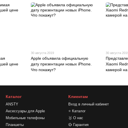
30 августа 2019
30 августа 201
мая
Apple объявила официальную
Представл
дшей цене
дату презентации новых iPhone.
Xiaomi Redm
Что покажут?
камерой на
Каталог
Клиентам
ANSTY
Вход в личный кабинет
Аксессуары для Apple
⭐ Каталог
Мобильные телефоны
🥇 О нас
Планшеты
💱 Гарантия