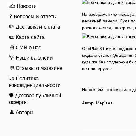
✍ Новости
На изображениях «красуе
❓ Вопросы и ответы
передней панели. Судя по
💸 Доставка и оплата
расположения, наверное, 
📜 Карта сайта
📰 СМИ о нас
OnePlus 6T имел подэкранн
модели станет Qualcomm S
💡 Наши вакансии
куда же без поддержки бы
💬 Отзывы о магазине
не планируют.
🤝 Политика
конфиденциальности
Напомним, что флагман до
🛡️ Договор публичной
оферты
Автор:
Мар'яна
👤 Авторы