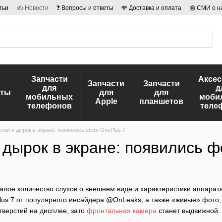
тьи
✍ Новости
❓ Вопросы и ответы
💸 Доставка и оплата
📰 СМИ о н
иальности
🛡️ Договор публичной оферты
👤 Авторы
Запчасти
Аксе
Запчасти
Запчасти
для
д
еты
для
для
мобильных
моби
Apple
планшетов
телефонов
теле
елки и дырок в экране: появились фото OnePlus 7
 дырок в экране: появились ф
малое количество слухов о внешнем виде и характеристики аппарат
us 7 от популярного инсайдера @OnLeaks, а также «живые» фото
тверстий на дисплее, зато
фронтальная камера
станет выдвижной.