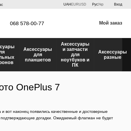
UAH
EUR
USD
Рус
Укр
Вход
ас
068 578-00-77
Мой заказ
Аксессуары
ссуары
Аксессуары
и запчасти
ля
Аксессуары
для
для
льных
разные
планшетов
ноутбуков и
фонов
ПК
ото OnePlus 7
а и вот наконец появились качественные и достоверные
, подтверждающие догадки. Ожидаемый флагман не будет