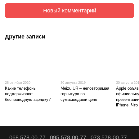
Новый комментарий
Другие записи
28 октября 2020
30 августа 2019
30 августа 20
Какие телефоны
Meizu UR – неповторимая
Apple объя
поддерживают
гарнитура по
официальну
беспроводную зарядку?
сумасшедшей цене
презентаци
iPhone. Что
068 578-00-77
095 578-00-77
073 578-00-77