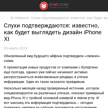
✍ Новости
Слухи подтверждаются: известно, как будет вы
Слухи подтверждаются: известно,
как будет выглядеть дизайн iPhone
XI
29 марта 2019
Обновленный вид будущего айфона подтвердила «свежая»
схема.
К презентации новых продуктов от компании с Купертино
еще полгода, однако уже сейчас начинают активно
распространяться всевозможные рендеры и утечки
информации. Один из таких оказался правдивым.
Несколько месяцев назад проверенный источник, которое
специализируется на различных утечках, показал примерный
вид iPhone XI с тройной основной камерой в левом углу. И
вот наконец эта информация подтвердилась – сегодня
появились чертежи из рабочих документов изготовления