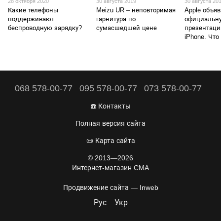
28 октября 2020
30 августа 2019
30 августа 20
Какие телефоны
Meizu UR – неповторимая
Apple объя
поддерживают
гарнитура по
официальн
беспроводную зарядку?
сумасшедшей цене
презентаци
iPhone. Что
068 578-00-77
095 578-00-77
073 578-00-77
☎️ Контакты
Полная версия сайта
📜 Карта сайта
© 2013—2026
Интернет-магазин CMA
Продвижение сайта —
Inweb
Рус
Укр