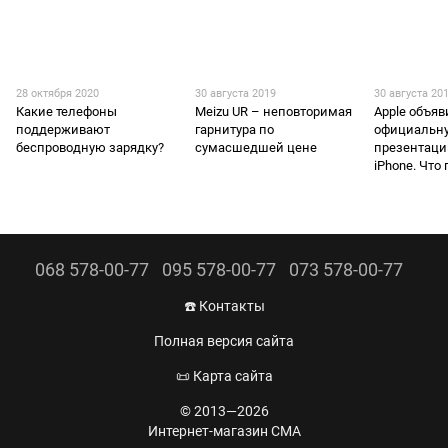
28 октября 2020
30 августа 2019
30 августа 20
Какие телефоны
Meizu UR – неповторимая
Apple объя
поддерживают
гарнитура по
официальну
беспроводную зарядку?
сумасшедшей цене
презентаци
iPhone. Что
068 578-00-77
095 578-00-77
073 578-00-77
☎️ Контакты
Полная версия сайта
📜 Карта сайта
© 2013—2026
Интернет-магазин CMA