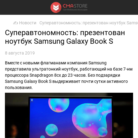
✍ Новости
Суперавтономность: презентован ноутбук Samsu
Суперавтономность: презентован
ноутбук Samsung Galaxy Book S
8 августа 2019
Вместе с новыми
флагманами
компания Samsung
представила ультратонкий ноутбук, работающий на базе 7-нм
процессора Snapdragon 8cx до 23 часов. Без подзарядки
Samsung Galaxy Book S выдерживает почти сутки активного
пользования.