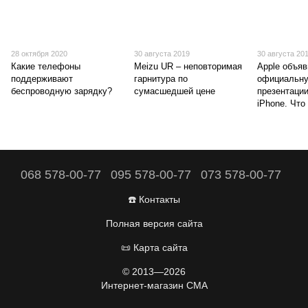
28 октября 2020
30 августа 2019
30 августа 20
Какие телефоны
Meizu UR – неповторимая
Apple объя
поддерживают
гарнитура по
официальну
беспроводную зарядку?
сумасшедшей цене
презентаци
iPhone. Что
068 578-00-77
095 578-00-77
073 578-00-77
☎️ Контакты
Полная версия сайта
📜 Карта сайта
© 2013—2026
Интернет-магазин CMA